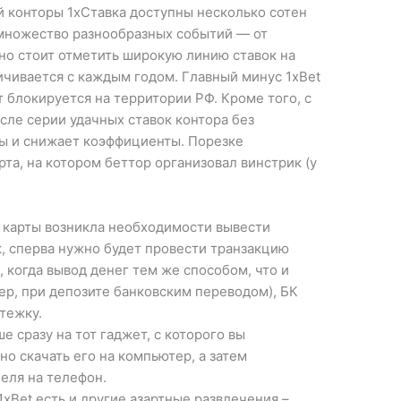
 конторы 1хСтавка доступны несколько сотен
 множество разнообразных событий — от
ьно стоит отметить широкую линию ставок на
ичивается с каждым годом. Главный минус 1xBet
йт блокируется на территории РФ. Кроме того, с
сле серии удачных ставок контора без
ы и снижает коэффициенты. Порезке
та, на котором беттор организовал винстрик (у
й карты возникла необходимости вывести
, сперва нужно будет провести транзакцию
х, когда вывод денег тем же способом, что и
р, при депозите банковским переводом), БК
тежку.
 сразу на тот гаджет, с которого вы
но скачать его на компьютер, а затем
еля на телефон.
1xBet есть и другие азартные развлечения –