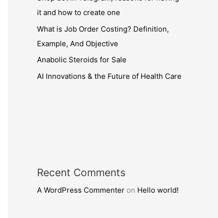
it and how to create one
What is Job Order Costing? Definition,
Example, And Objective
Anabolic Steroids for Sale
AI Innovations & the Future of Health Care
Recent Comments
A WordPress Commenter
on
Hello world!