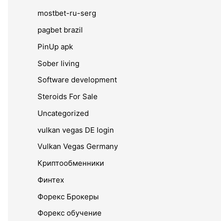
mostbet-ru-serg
pagbet brazil
PinUp apk
Sober living
Software development
Steroids For Sale
Uncategorized
vulkan vegas DE login
Vulkan Vegas Germany
Криптообменники
Финтех
Форекс Брокеры
Форекс обучение