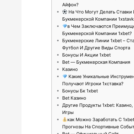
Айфон?
На Что Могут Делать Ставки
Букмекерской Компании 1xstavk
в Чем Заключаются Преимущ
Букмекерской Компании 1xbet?
Букмекерские Линии 1xbet – Ст
Футбол И Другие Виды Спорта
Бонусы И Акции 1xbet
Bet — Букмекерская Компания
Казино
Какие Уникальные Инструме
Получают Игроки 1хставка?
Бонусы Бк 1xbet
Bet Казино
Другие Продукты 1xbet: Казино,
Игры
как Можно Заработать С 1xbe
Прогнозы На Спортивные Собы
Bet — Официальный Сайт