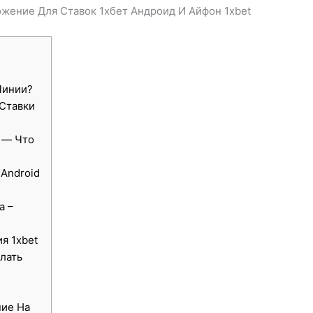
ложение Для Ставок 1хбет Андроид И Айфон 1xbet
Линии?
 Ставки
 — Что
Android
а –
я 1xbet
лать
ние На