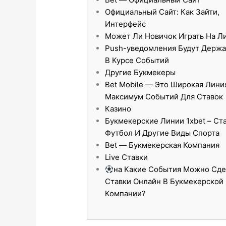
Официальный Сайт: Как Зайти,
Интерфейс
Может Ли Новичок Играть На Л
Push-уведомления Будут Держа
В Курсе Событий
Другие Букмекеры
Bet Mobile — Это Широкая Лини
Максимум Событий Для Ставок
Казино
Букмекерские Линии 1xbet – Ст
Футбол И Другие Виды Спорта
Bet — Букмекерская Компания
Live Ставки
на Какие События Можно Сде
Ставки Онлайн В Букмекерской
Компании?