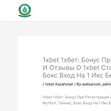
Skip
to
content
1xbet 1хбет: Бонус 
И Отзывы О 1xbet Ст
Бокс Вход На 1 Икс Б
/
1xbet Kazahstan
/ By
watsancell_adm
1xbet 1хбет: Бонус При Регистрации
Футбол, Теннис, Бокс Вход На 1 Икс 