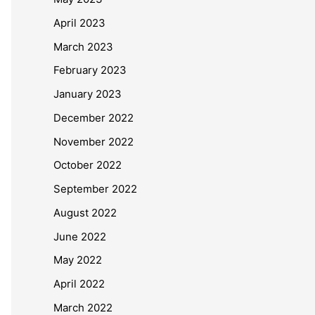
April 2023
March 2023
February 2023
January 2023
December 2022
November 2022
October 2022
September 2022
August 2022
June 2022
May 2022
April 2022
March 2022