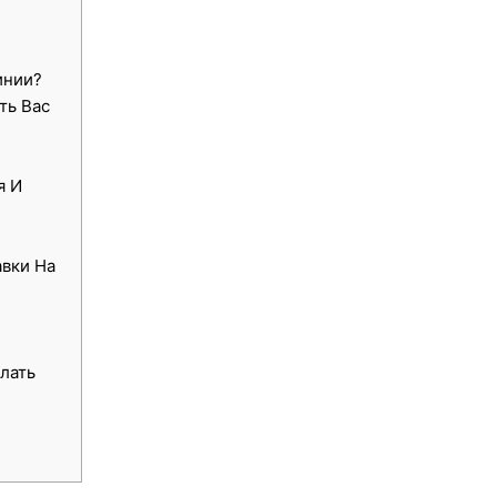
инии?
ть Вас
я И
авки На
лать