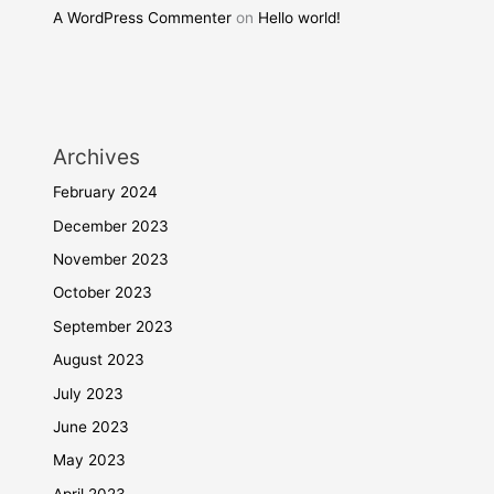
A WordPress Commenter
on
Hello world!
Archives
February 2024
December 2023
November 2023
October 2023
September 2023
August 2023
July 2023
June 2023
May 2023
April 2023