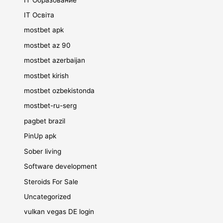
IT Освіта
mostbet apk
mostbet az 90
mostbet azerbaijan
mostbet kirish
mostbet ozbekistonda
mostbet-ru-serg
pagbet brazil
PinUp apk
Sober living
Software development
Steroids For Sale
Uncategorized
vulkan vegas DE login