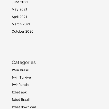
June 2021
May 2021
April 2021
March 2021
October 2020
Categories
1Win Brasil
1win Turkiye
1winRussia
1xbet apk
1xbet Brazil
1xbet download