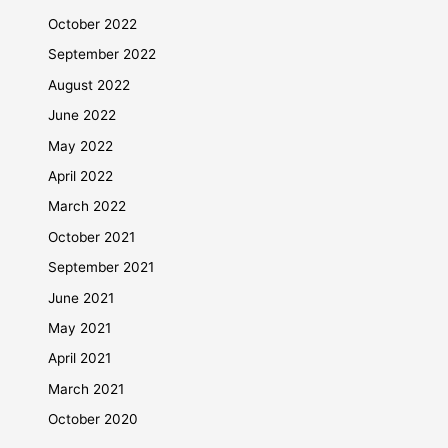
October 2022
September 2022
August 2022
June 2022
May 2022
April 2022
March 2022
October 2021
September 2021
June 2021
May 2021
April 2021
March 2021
October 2020