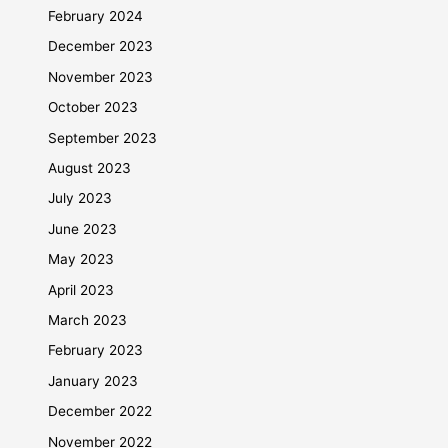
February 2024
December 2023
November 2023
October 2023
September 2023
August 2023
July 2023
June 2023
May 2023
April 2023
March 2023
February 2023
January 2023
December 2022
November 2022