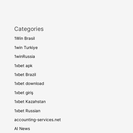
Categories
1Win Brasil
1win Turkiye
1winRussia
1xbet apk
1xbet Brazil
1xbet download
1xbet giriş
1xbet Kazahstan
1xbet Russian
accounting-services.net
AI News