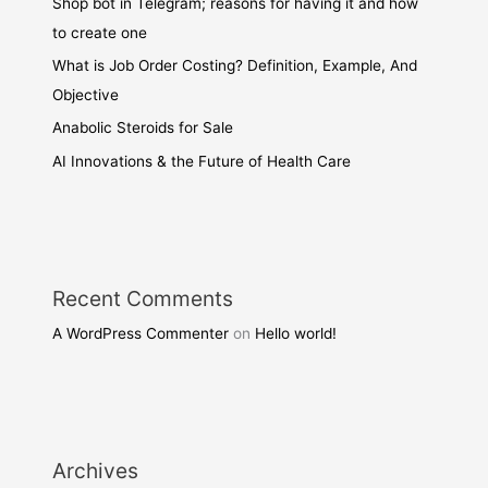
Shop bot in Telegram; reasons for having it and how
to create one
What is Job Order Costing? Definition, Example, And
Objective
Anabolic Steroids for Sale
AI Innovations & the Future of Health Care
Recent Comments
A WordPress Commenter
on
Hello world!
Archives