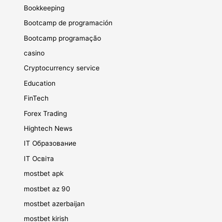
Bookkeeping
Bootcamp de programación
Bootcamp programação
casino
Cryptocurrency service
Education
FinTech
Forex Trading
Hightech News
IT Образование
IT Освіта
mostbet apk
mostbet az 90
mostbet azerbaijan
mostbet kirish