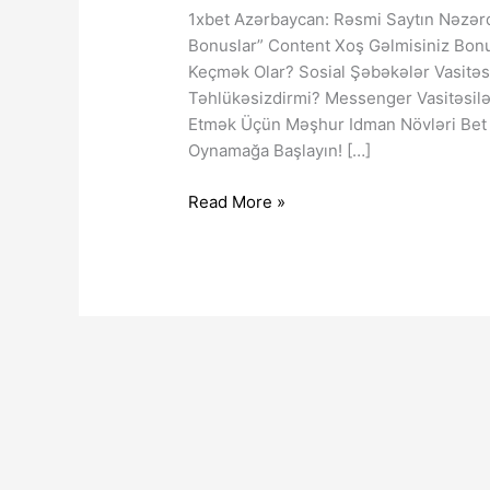
Nəzərdən
1xbet Azərbaycan: Rəsmi Saytın Nəzərd
Keçirilməs
Bonuslar” Content Xoş Gəlmisiniz Bonu
Keçmək Olar? Sosial Şəbəkələr Vasitəs
Təhlükəsizdirmi? Messenger Vasitəsil
Etmək Üçün Məşhur Idman Növləri Bet Q
Oynamağa Başlayın! […]
Read More »