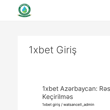
Skip
to
content
1xbet Giriş
1xbet
1xbet Azərbaycan: Rə
Azərbaycan:
Keçirilməs
Rəsmi
1xbet giriş
/
watsancell_admin
Saytın