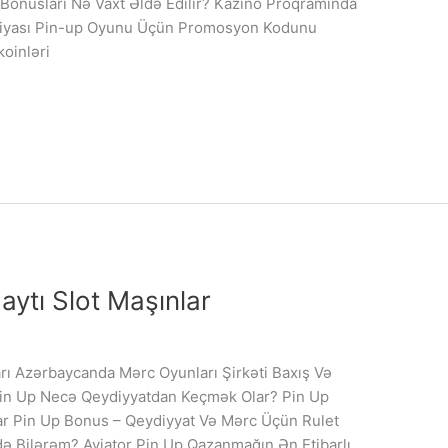
Bonusları Nə Vaxt Əldə Edilir? Kazino Proqramında
siyası Pin-up Oyunu Üçün Promosyon Kodunu
oinləri
ytı Slot Maşınlar
rı Azərbaycanda Mərc Oyunları Şirkəti Baxış Və
Pin Up Necə Qeydiyyatdan Keçmək Olar? Pin Up
ar Pin Up Bonus – Qeydiyyat Və Mərc Üçün Rulet
ə Bilərəm? Aviator Pin Up Qazanmağın Ən Etibarlı