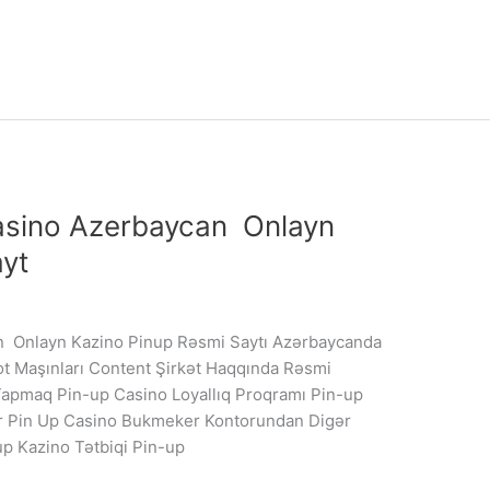
sino Azerbaycan ️ Onlayn
yt
 ️ Onlayn Kazino Pinup Rəsmi Saytı Azərbaycanda
t Maşınları Content Şirkət Haqqında Rəsmi
apmaq Pin-up Casino Loyallıq Proqramı Pin-up
r Pin Up Casino Bukmeker Kontorundan Digər
up Kazino Tətbiqi Pin-up