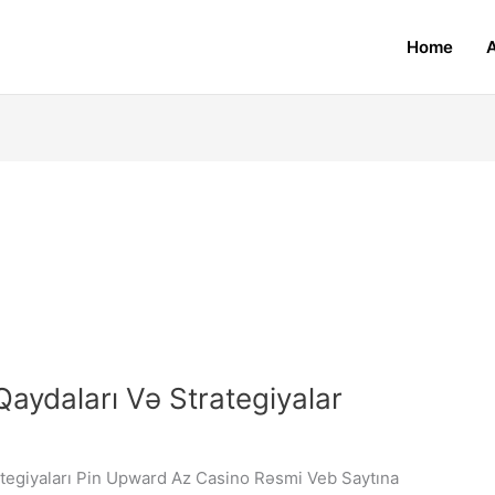
Home
Qaydaları Və Strategiyalar
ategiyaları Pin Upward Az Casino Rəsmi Veb Saytına