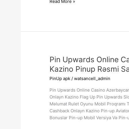
Read More »
Pin
Pin Upwards Online Ca
Upwards
Kazino Pinup Rəsmi Sa
Online
PinUp apk
/
watsancell_admin
Casino
Azerbaycan
Pin Upwards Online Casino Azerbaycan
Onlayn Kazino Flag Up Pin Upwards Slo
Onlayn
Məlumat Rulet Oyunu Mobil Proqramı T
Kazino
Cashback Onlayn Kazino Pin-up Aviato
Pinup
Bonuslar Pin-up Mobil Versiya Və Pin-
Rəsmi
Sayt