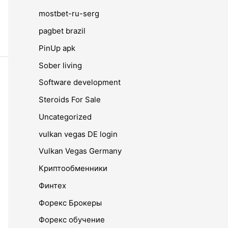
mostbet-ru-serg
pagbet brazil
PinUp apk
Sober living
Software development
Steroids For Sale
Uncategorized
vulkan vegas DE login
Vulkan Vegas Germany
Криптообменники
Финтех
Форекс Брокеры
Форекс обучение