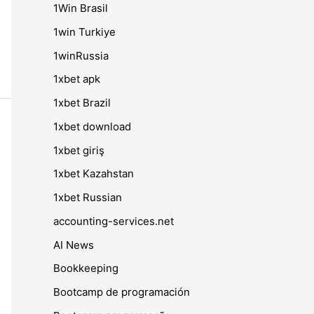
1Win Brasil
1win Turkiye
1winRussia
1xbet apk
1xbet Brazil
1xbet download
1xbet giriş
1xbet Kazahstan
1xbet Russian
accounting-services.net
AI News
Bookkeeping
Bootcamp de programación