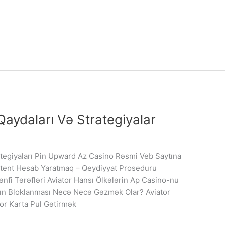
Qaydaları Və Strategiyalar
ategiyaları Pin Upward Az Casino Rəsmi Veb Saytına
ntent Hesab Yaratmaq – Qeydiyyat Proseduru
fi Tərəfləri Aviator Hansı Ölkələrin Ap Casino-nu
tın Bloklanması Necə Necə Gəzmək Olar? Aviator
or Karta Pul Gətirmək