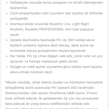
İstifadəçilər xüsusilə bonus proqramı və sürətli ödənişlərdən
təsirlənirlər.
Canlı kateqoriyadan olan oyunların tam siyahısı bir bölmədə
yerləşdirilib.
Azərbaycanlılar arasında Roulette Live, Light Night
Roulette, Roulette PROFESSIONAL kimi rulet populyar
sayılır.
Update düyməsinə basmaqla Pin Up 360 tətbiqi əlavə
faylların yükləmə rejiminə daxil olacaq, daha sonra isə
avtomatik olaraq quraşdırmanı həyata keçirəcək.
Hər halda, Pin Up cihaz diqqəti cəlb edir, çünki onlar ən çox
qazanan və həmişə maksimum gəlirli olurlar.
Google-un ciddi qumar siyasətinə görə tətbiqi rəsmi bazara
əlavə etmək mümkün deyil.
“Müasir üslubda, rahat ödəniş üsulları və müntəzəm bonuslarla
birləşdirilmiş təsirli əyləncələr Pin Upward 360 tərəfindən
Azərbaycandan olan qumar fanatlarına təklif olunur. Promo
kodu istifadə edərək, ilk qələbələrdən bir çox xoş emosiyalar
bəxş edəcək ən yaxşı bonus təkliflərindən istifadə edə