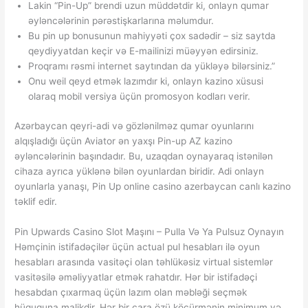
Lakin “Pin-Up” brendi uzun müddətdir ki, onlayn qumar
əyləncələrinin pərəstişkarlarına məlumdur.
Bu pin up bonusunun mahiyyəti çox sadədir – siz saytda
qeydiyyatdan keçir və E-mailinizi müəyyən edirsiniz.
Proqramı rəsmi internet saytından da yükləyə bilərsiniz.”
Onu weil qeyd etmək lazımdır ki, onlayn kazino xüsusi
olaraq mobil versiya üçün promosyon kodları verir.
Azərbaycan qeyri-adi və gözlənilməz qumar oyunlarını
alqışladığı üçün Aviator ən yaxşı Pin-up AZ kazino
əyləncələrinin başındadır. Bu, uzaqdan oynayaraq istənilən
cihaza ayrıca yüklənə bilən oyunlardan biridir. Adi onlayn
oyunlarla yanaşı, Pin Up online casino azerbaycan canlı kazino
təklif edir.
Pin Upwards Casino Slot Maşını – Pulla Və Ya Pulsuz Oynayın
Həmçinin istifadəçilər üçün actual pul hesabları ilə oyun
hesabları arasında vasitəçi olan təhlükəsiz virtual sistemlər
vasitəsilə əməliyyatlar etmək rahatdır. Hər bir istifadəçi
hesabdan çıxarmaq üçün lazım olan məbləği seçmək
hüququna malikdir. Hər bir cara özü köçürmənin minimum və