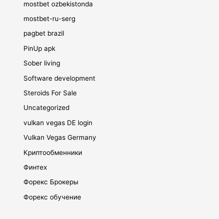
mostbet ozbekistonda
mostbet-ru-serg
pagbet brazil
PinUp apk
Sober living
Software development
Steroids For Sale
Uncategorized
vulkan vegas DE login
Vulkan Vegas Germany
Криптообменники
Финтех
Форекс Брокеры
Форекс обучение