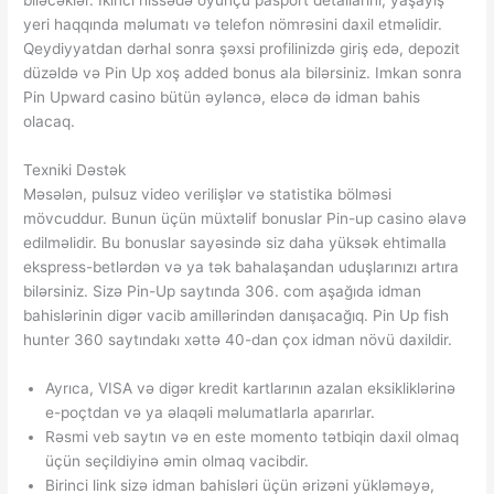
biləcəklər. İkinci hissədə oyunçu pasport detallarını, yaşayış
yeri haqqında məlumatı və telefon nömrəsini daxil etməlidir.
Qeydiyyatdan dərhal sonra şəxsi profilinizdə giriş edə, depozit
düzəldə və Pin Up xoş added bonus ala bilərsiniz. Imkan sonra
Pin Upward casino bütün əyləncə, eləcə də idman bahis
olacaq.
Texniki Dəstək
Məsələn, pulsuz video verilişlər və statistika bölməsi
mövcuddur. Bunun üçün müxtəlif bonuslar Pin-up casino əlavə
edilməlidir. Bu bonuslar sayəsində siz daha yüksək ehtimalla
ekspress-betlərdən və ya tək bahalaşandan uduşlarınızı artıra
bilərsiniz. Sizə Pin-Up saytında 306. com aşağıda idman
bahislərinin digər vacib amillərindən danışacağıq. Pin Up fish
hunter 360 saytındakı xəttə 40-dan çox idman növü daxildir.
Ayrıca, VISA və digər kredit kartlarının azalan eksikliklərinə
e-poçtdan və ya əlaqəli məlumatlarla aparırlar.
Rəsmi veb saytın və en este momento tətbiqin daxil olmaq
üçün seçildiyinə əmin olmaq vacibdir.
Birinci link sizə idman bahisləri üçün ərizəni yükləməyə,