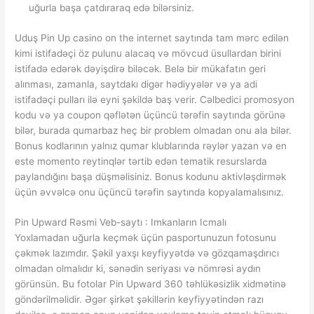
uğurla başa çatdıraraq edə bilərsiniz.
Uduş Pin Up casino on the internet saytında tam mərc edilən
kimi istifadəçi öz pulunu alacaq və mövcud üsullardan birini
istifadə edərək dəyişdirə biləcək. Belə bir mükafatın geri
alınması, zamanla, saytdakı digər hədiyyələr və ya adi
istifadəçi pulları ilə eyni şəkildə baş verir. Cəlbedici promosyon
kodu və ya coupon qəflətən üçüncü tərəfin saytında görünə
bilər, burada qumarbaz heç bir problem olmadan onu ala bilər.
Bonus kodlarının yalnız qumar klublarında rəylər yazan və en
este momento reytinqlər tərtib edən tematik resurslarda
paylandığını başa düşməlisiniz. Bonus kodunu aktivləşdirmək
üçün əvvəlcə onu üçüncü tərəfin saytında kopyalamalısınız.
Pin Upward Rəsmi Veb-saytı : Imkanların Icmalı
Yoxlamadan uğurla keçmək üçün pasportunuzun fotosunu
çəkmək lazımdır. Şəkil yaxşı keyfiyyətdə və gözqamaşdırıcı
olmadan olmalıdır ki, sənədin seriyası və nömrəsi aydın
görünsün. Bu fotolar Pin Upward 360 təhlükəsizlik xidmətinə
göndərilməlidir. Əgər şirkət şəkillərin keyfiyyətindən razı