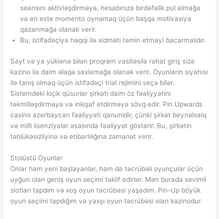
seansını aktivləşdirməyə, hesabınıza birdəfəlik pul almağa
və en este momento oynamaq üçün başqa motivasiya
qazanmağa olanak verir.
Bu, istifadəçiyə həqqi ilə xidməti təmin etməyi bacarmalıdır.
Sayt və ya yüklənə bilən proqram vasitəsilə rahat giriş sizə
kazino ilə daim əlaqə saxlamağa olanak verir. Oyunların siyahısı
ilə tanış olmaq üçün istifadəçi trial rejimini seçə bilər.
Sistemdəki kiçik qüsurlar şirkəti daim öz fəaliyyətini
təkmilləşdirməyə və inkişaf etdirməyə sövq edir. Pin Upwards
casino azerbaycan fəaliyyəti qanunidir, çünki şirkət beynəlxalq
və milli lisenziyalar əsasında fəaliyyət göstərir. Bu, şirkətin
təhlükəsizliyinə və etibarlılığına zəmanət verir.
Stolüstü Oyunlar
Onlar həm yeni başlayanlar, həm də təcrübəli oyunçular üçün
uyğun olan geniş oyun seçimi təklif edirlər. Mən burada sevimli
slotları tapdım və xoş oyun təcrübəsi yaşadım. Pin-Up böyük
oyun seçimi tapdığım və yaxşı oyun təcrübəsi olan kazinodur.