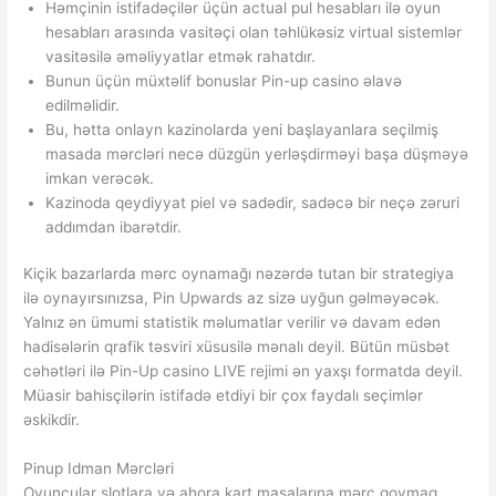
Həmçinin istifadəçilər üçün actual pul hesabları ilə oyun
hesabları arasında vasitəçi olan təhlükəsiz virtual sistemlər
vasitəsilə əməliyyatlar etmək rahatdır.
Bunun üçün müxtəlif bonuslar Pin-up casino əlavə
edilməlidir.
Bu, hətta onlayn kazinolarda yeni başlayanlara seçilmiş
masada mərcləri necə düzgün yerləşdirməyi başa düşməyə
imkan verəcək.
Kazinoda qeydiyyat piel və sadədir, sadəcə bir neçə zəruri
addımdan ibarətdir.
Kiçik bazarlarda mərc oynamağı nəzərdə tutan bir strategiya
ilə oynayırsınızsa, Pin Upwards az sizə uyğun gəlməyəcək.
Yalnız ən ümumi statistik məlumatlar verilir və davam edən
hadisələrin qrafik təsviri xüsusilə mənalı deyil. Bütün müsbət
cəhətləri ilə Pin-Up casino LIVE rejimi ən yaxşı formatda deyil.
Müasir bahisçilərin istifadə etdiyi bir çox faydalı seçimlər
əskikdir.
Pinup Idman Mərcləri
Oyunçular slotlara və ahora kart masalarına mərc qoymaq