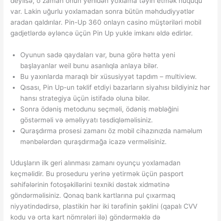
deyilsə, o zaman onun yenidən yoxlama təyin etmək hüququ
var. Lakin uğurlu yoxlamadan sonra bütün məhdudiyyətlər
aradan qaldırılar. Pin-Up 360 onlayn casino müştəriləri mobil
gadjetlərdə əyləncə üçün Pin Up yukle imkanı əldə edirlər.
Oyunun sadə qaydaları var, buna görə hətta yeni
başlayanlar weil bunu asanlıqla anlaya bilər.
Bu yaxınlarda maraqlı bir xüsusiyyət tapdım – multiview.
Qısası, Pin Up-un təklif etdiyi bazarların siyahısı bildiyiniz hər
hansı strategiya üçün istifadə oluna bilər.
Sonra ödəniş metodunu seçməli, ödəniş məbləğini
göstərməli və əməliyyatı təsdiqləməlisiniz.
Quraşdırma prosesi zamanı öz mobil cihazınızda naməlum
mənbələrdən quraşdırmağa icazə verməlisiniz.
Uduşların ilk geri alınması zamanı oyunçu yoxlamadan
keçməlidir. Bu proseduru yerinə yetirmək üçün pasport
səhifələrinin fotoşəkillərini texniki dəstək xidmətinə
göndərməlisiniz. Qonaq bank kartlarına pul çıxarmaq
niyyətindədirsə, plastikin hər iki tərəfinin şəklini (qapalı CVV
kodu və orta kart nömrələri ilə) göndərməklə də