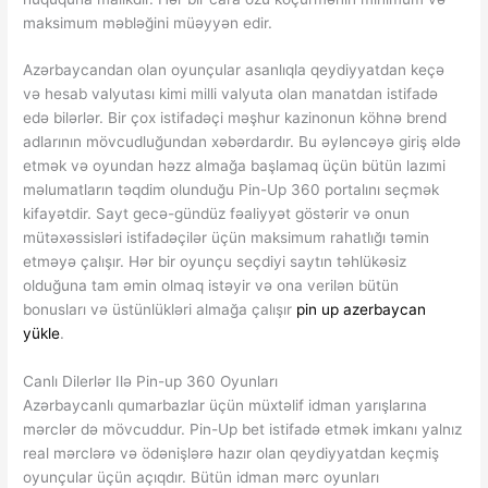
maksimum məbləğini müəyyən edir.
Azərbaycandan olan oyunçular asanlıqla qeydiyyatdan keçə
və hesab valyutası kimi milli valyuta olan manatdan istifadə
edə bilərlər. Bir çox istifadəçi məşhur kazinonun köhnə brend
adlarının mövcudluğundan xəbərdardır. Bu əyləncəyə giriş əldə
etmək və oyundan həzz almağa başlamaq üçün bütün lazımi
məlumatların təqdim olunduğu Pin-Up 360 portalını seçmək
kifayətdir. Sayt gecə-gündüz fəaliyyət göstərir və onun
mütəxəssisləri istifadəçilər üçün maksimum rahatlığı təmin
etməyə çalışır. Hər bir oyunçu seçdiyi saytın təhlükəsiz
olduğuna tam əmin olmaq istəyir və ona verilən bütün
bonusları və üstünlükləri almağa çalışır
pin up azerbaycan
yükle
.
Canlı Dilerlər Ilə Pin-up 360 Oyunları
Azərbaycanlı qumarbazlar üçün müxtəlif idman yarışlarına
mərclər də mövcuddur. Pin-Up bet istifadə etmək imkanı yalnız
real mərclərə və ödənişlərə hazır olan qeydiyyatdan keçmiş
oyunçular üçün açıqdır. Bütün idman mərc oyunları