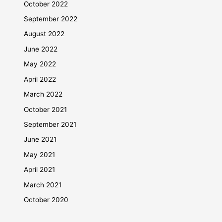
October 2022
September 2022
August 2022
June 2022
May 2022
April 2022
March 2022
October 2021
September 2021
June 2021
May 2021
April 2021
March 2021
October 2020