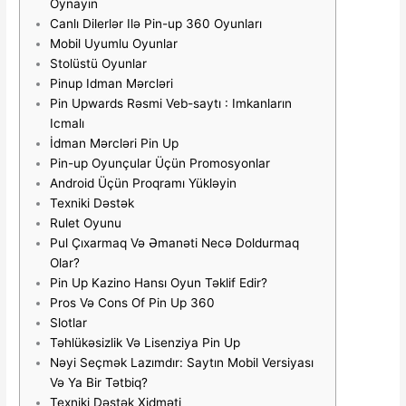
Oynayın
Canlı Dilerlər Ilə Pin-up 360 Oyunları
Mobil Uyumlu Oyunlar
Stolüstü Oyunlar
Pinup Idman Mərcləri
Pin Upwards Rəsmi Veb-saytı : Imkanların
Icmalı
İdman Mərcləri Pin Up
Pin-up Oyunçular Üçün Promosyonlar
Android Üçün Proqramı Yükləyin
Texniki Dəstək
Rulet Oyunu
Pul Çıxarmaq Və Əmanəti Necə Doldurmaq
Olar?
Pin Up Kazino Hansı Oyun Təklif Edir?
Pros Və Cons Of Pin Up 360
Slotlar
Təhlükəsizlik Və Lisenziya Pin Up
Nəyi Seçmək Lazımdır: Saytın Mobil Versiyası
Və Ya Bir Tətbiq?
Texniki Dəstək Xidməti