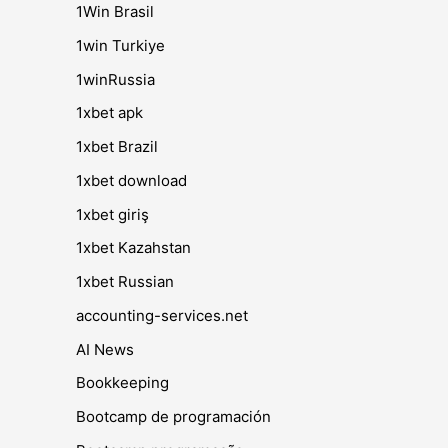
1Win Brasil
1win Turkiye
1winRussia
1xbet apk
1xbet Brazil
1xbet download
1xbet giriş
1xbet Kazahstan
1xbet Russian
accounting-services.net
AI News
Bookkeeping
Bootcamp de programación