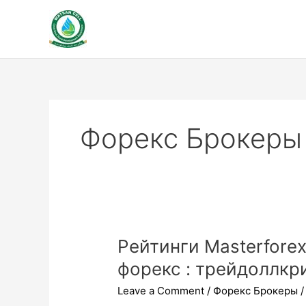
Skip
to
content
Форекс Брокеры
Рейтинги
Рейтинги Masterforex
Masterforex-
форекс : трейдоллкр
v:
Leave a Comment
/
Форекс Брокеры
Рейтинг