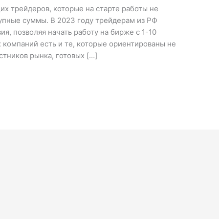
х трейдеров, которые на старте работы не
упные суммы. В 2023 году трейдерам из РФ
я, позволяя начать работу на бирже с 1-10
 компаний есть и те, которые ориентированы не
стников рынка, готовых […]