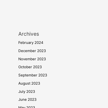
Archives
February 2024
December 2023
November 2023
October 2023
September 2023
August 2023
July 2023
June 2023
May 2023