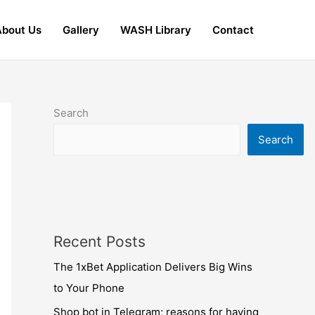
About Us
Gallery
WASH Library
Contact
Search
Search
Recent Posts
The 1xBet Application Delivers Big Wins
to Your Phone
Shop bot in Telegram; reasons for having