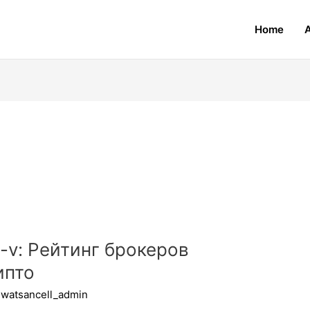
Home
-v: Рейтинг брокеров
ипто
/
watsancell_admin