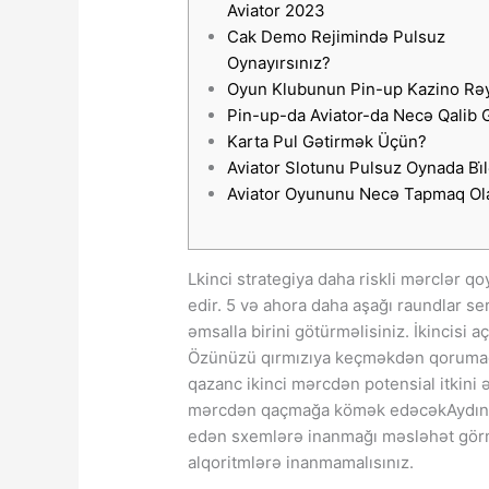
Aviator 2023
Cak Demo Rejimində Pulsuz
Oynayırsınız?
Oyun Klubunun Pin-up Kazino Rəy
Pin-up-da Aviator-da Necə Qalib
Karta Pul Gətirmək Üçün?
Aviator Slotunu Pulsuz Oynada Bi
Aviator Oyununu Necə Tapmaq Ol
Lkinci strategiya daha riskli mərclər 
edir. 5 və ahora daha aşağı raundlar se
əmsalla birini götürməlisiniz. İkincisi 
Özünüzü qırmızıya keçməkdən qorumaq üç
qazanc ikinci mərcdən potensial itkini 
mərcdən qaçmağa kömək edəcəkAydın vax
edən sxemlərə inanmağı məsləhət görm
alqoritmlərə inanmamalısınız.