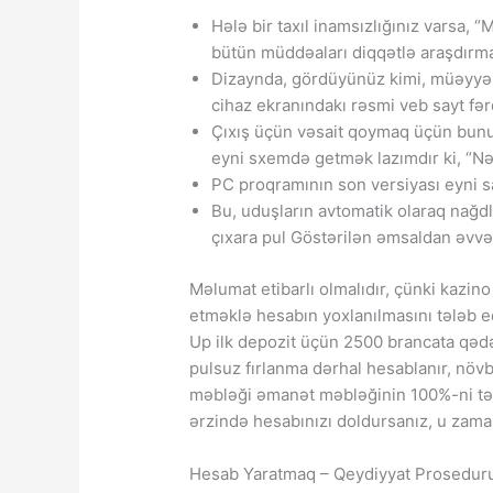
Hələ bir taxıl inamsızlığınız varsa, 
bütün müddəaları diqqətlə araşdırmal
Dizaynda, gördüyünüz kimi, müəyyən 
cihaz ekranındakı rəsmi veb sayt fər
Çıxış üçün vəsait qoymaq üçün bun
eyni sxemdə getmək lazımdır ki, “Nə
PC proqramının son versiyası eyni sa
Bu, uduşların avtomatik olaraq nağdl
çıxara pul Göstərilən əmsaldan əvvə
Məlumat etibarlı olmalıdır, çünki kazin
etməklə hesabın yoxlanılmasını tələb e
Up ilk depozit üçün 2500 brancata qədə
pulsuz fırlanma dərhal hesablanır, növ
məbləği əmanət məbləğinin 100%-ni təşk
ərzində hesabınızı doldursanız, u zam
Hesab Yaratmaq – Qeydiyyat Prosedur