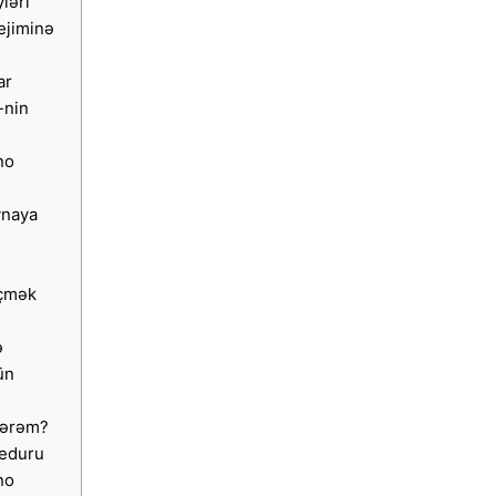
ləri
ejiminə
ar
-nin
no
ynaya
eçmək
ə
ün
̇lərəm?
seduru
no