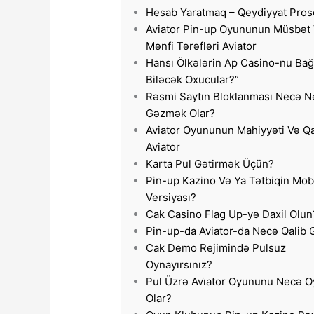
Hesab Yaratmaq – Qeydiyyat Pro
Aviator Pin-up Oyununun Müsbət
Mənfi Tərəfləri Aviator
Hansı Ölkələrin Ap Casino-nu Bağ
Biləcək Oxucular?”
Rəsmi Saytın Bloklanması Necə N
Gəzmək Olar?
Aviator Oyununun Mahiyyəti Və Qa
Aviator
Karta Pul Gətirmək Üçün?
Pin-up Kazino Və Ya Tətbiqin Mob
Versiyası?
Cak Casino Flag Up-yə Daxil Olun
Pin-up-da Aviator-da Necə Qalib
Cak Demo Rejimində Pulsuz
Oynayırsınız?
Pul Üzrə Avi̇ator Oyununu Necə 
Olar?