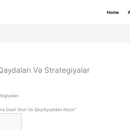
Home
Qaydaları Və Strategiyalar
tegiyaları
na Daxil Olun Və Qeydiyyatdan Keçin”