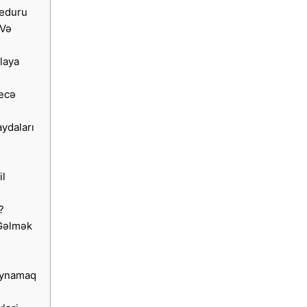
seduru
 Və
laya
ecə
ydaları
il
?
 Gəlmək
Oynamaq