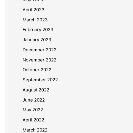
April 2023
March 2023
February 2023
January 2023
December 2022
November 2022
October 2022
September 2022
August 2022
June 2022
May 2022
April 2022
March 2022