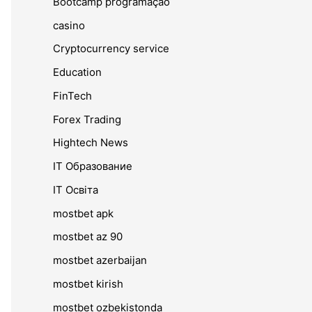
Bootcamp programação
casino
Cryptocurrency service
Education
FinTech
Forex Trading
Hightech News
IT Образование
IT Освіта
mostbet apk
mostbet az 90
mostbet azerbaijan
mostbet kirish
mostbet ozbekistonda