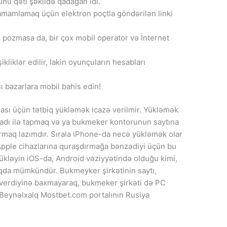
unu qəti şəkildə qadağan idi.
tamamlamaq üçün elektron poçtla göndərilən linki
 pozmasa da, bir çox mobil operator və İnternet
liklər edilir, lakin oyunçuların hesabları
şı bazarlara mobil bahis edin!
ması üçün tətbiq yükləmək icazə verilmir. Yükləmək
adı ilə tapmaq və ya bukmeker kontorunun saytına
rmaq lazımdır. Sırala iPhone-da necə yükləmək olar
Apple cihazlarına quraşdırmağa bənzədiyi üçün bu
ükləyin iOS-da, Android vəziyyətində olduğu kimi,
qda mümkündür. Bukmeyker şirkətinin saytı,
erdiyinə baxmayaraq, bukmeker şirkəti də PC
 Beynəlxalq Mostbet.com portalının Rusiya