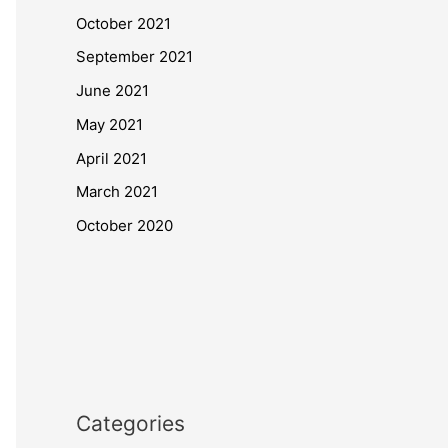
October 2021
September 2021
June 2021
May 2021
April 2021
March 2021
October 2020
Categories