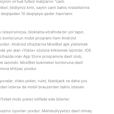
nin virtual futbol matçlarını “canlı
bol, bildiyiniz kimi, saytın canlı bahis nisbətlərinə
3 dəqiqədən 10 dəqiqəyə qədər hazırlanır.
istəyirsinizsə, bloklama ətrafında bir yol tapın.
ərc kontorunun mobil proqramı həm Android
ğundur. Android cihazlarına MostBet apk yükləmək
ədə yer alan «Yüklə» sözünə klikləmək lazımdır. IOS
cihazda olan App Store proqramına daxil olub,
k lazımdır. MostBet bukmeker kontoruna daxil
mına ehtiyac yoxdur.
uvalar, video poker, rulet, blackjack və daha çox.
mədən istərsə də mobil brauzerdən bahis istəsən
(1xbet mobi yukle) istifadə edə bilərlər.
kazino oyunları yoxdur. Məhdudiyyətsiz daxil olmaq