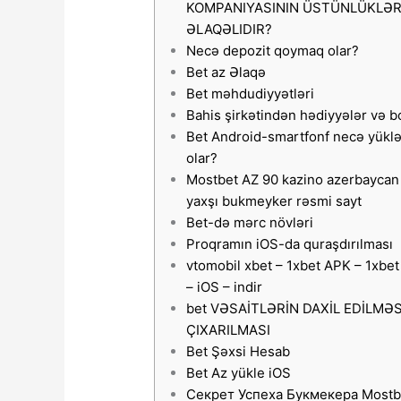
KOMPANIYASININ ÜSTÜNLÜKLƏRI
ƏLAQƏLIDIR?
Necə depozit qoymaq olar?
Bet az Əlaqə
Bet məhdudiyyətləri
Bahis şirkətindən hədiyyələr və b
Bet Android-smartfonf necə yük
olar?
Mostbet AZ 90 kazino azerbaycan
yaxşı bukmeyker rəsmi sayt
Bet-də mərc növləri
Proqramın iOS-da quraşdırılması
vtomobil xbet – 1xbet APK – 1xbet
– iOS – indir
bet VƏSAİTLƏRİN DAXİL EDİLMƏSİ
ÇIXARILMASI
Bet Şəxsi Hesab
Bet Az yükle iOS
Секрет Успеха Букмекера Mostb