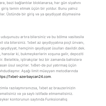
arə, bəzi bağlantılar bloklanarsa, hər gün siyahını
z giriş təmin etmək üçün bir yoldur. Bunu yalnız
lər. Üstündə bir giriş və ya qeydiyyat düyməsinə
duşunuzu artıra bilərsiniz və bu bölmə vasitəsilə
il ola bilərsiniz. 1xbet az qeydiyyatına poçt ünvanı,
 qeydiyyat, həmçinin qeydiyyat üsulları daxildir.dek.
, hansılar ki, bukmеykеrlərin xoşuna gəlir, depoziti
r. Beləliklə, iştirakçılar tez bir zamanda bahislərə
asan üsul seçirlər. 1xBet-də pul yatırmaq üçün
 məhdudlaşmır. Aşağı limit müəyyən metodlarında
ttps://1xbet-azerbaycan24.com
.
izimlə razılaşmırsınızsa, 1xbet az brauzerinizin
məlisiniz və ya saytı istifadə etməməlisiniz.
yker kontorunun saytında Funksionallıq