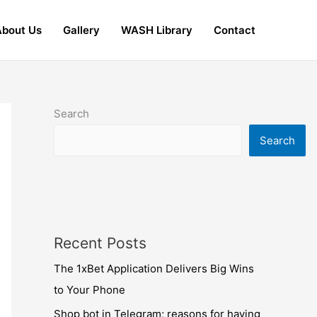
About Us
Gallery
WASH Library
Contact
Search
Search
Recent Posts
The 1xBet Application Delivers Big Wins
to Your Phone
Shop bot in Telegram; reasons for having