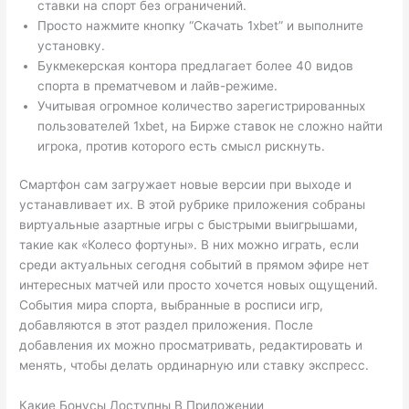
ставки на спорт без ограничений.
Просто нажмите кнопку “Скачать 1xbet” и выполните
установку.
Букмекерская контора предлагает более 40 видов
спорта в прематчевом и лайв-режиме.
Учитывая огромное количество зарегистрированных
пользователей 1xbet, на Бирже ставок не сложно найти
игрока, против которого есть смысл рискнуть.
Смартфон сам загружает новые версии при выходе и
устанавливает их. В этой рубрике приложения собраны
виртуальные азартные игры с быстрыми выигрышами,
такие как «Колесо фортуны». В них можно играть, если
среди актуальных сегодня событий в прямом эфире нет
интересных матчей или просто хочется новых ощущений.
События мира спорта, выбранные в росписи игр,
добавляются в этот раздел приложения. После
добавления их можно просматривать, редактировать и
менять, чтобы делать ординарную или ставку экспресс.
Какие Бонусы Доступны В Приложении