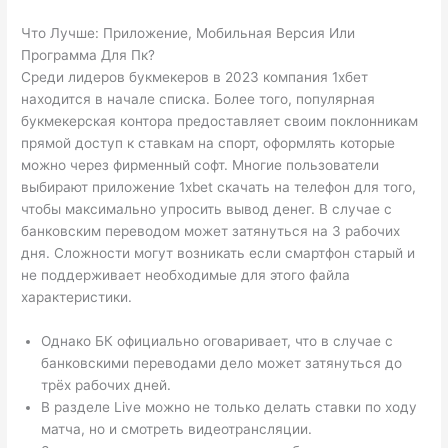
Что Лучше: Приложение, Мобильная Версия Или
Программа Для Пк?
Среди лидеров букмекеров в 2023 компания 1хбет
находится в начале списка. Более того, популярная
букмекерская контора предоставляет своим поклонникам
прямой доступ к ставкам на спорт, оформлять которые
можно через фирменный софт. Многие пользователи
выбирают приложение 1xbet скачать на телефон для того,
чтобы максимально упросить вывод денег. В случае с
банковским переводом может затянуться на 3 рабочих
дня. Сложности могут возникать если смартфон старый и
не поддерживает необходимые для этого файла
характеристики.
Однако БК официально оговаривает, что в случае с
банковскими переводами дело может затянуться до
трёх рабочих дней.
В разделе Live можно не только делать ставки по ходу
матча, но и смотреть видеотрансляции.