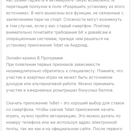
настройки гаджета и активируйте такую возможность
перетащив ползунок в поле «Разрешить установку из этого
источника». В него вынесены все функции, не связанные с
заключением пари на спорт. Сложности могут возникнуть
в том случае, если у вас старый смартфон. Поэтому
внимательно почитайте требования БК к девайсам и
операционным системам, прежде чем решаться на
установку приложения 1xbet на Андроид.
Онлайн-казино В Программе
При появлении первых признаков зависимости
незамедлительно обратитесь к специалисту. Помните, что
участие в азартных играх не может быть источником
доходов или альтернативой работе. Можно принимать
участие в ежедневных розыгрышах бонусных баллов.
Скачать приложение 1xBet – это хороший выбор для ставок
со смартфона. Чтобы скачав 1xbet приложение начать
играть, нужно пройти авторизацию. Это можно делать по
номеру телефона или же используя адрес электронной
почты, так же как и на официальном сайте. После первого