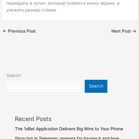
перейдите в купон, который появится внизу экрана, и
укажите размер ставки.
←
Previous Post
Next Post
→
Search
Search
Recent Posts
The 1xBet Application Delivers Big Wins to Your Phone
Shop bot in Telegram; reasons for having it and how