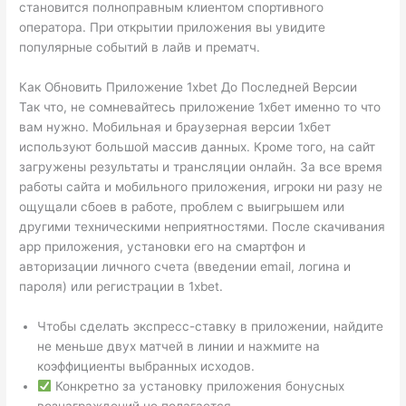
становится полноправным клиентом спортивного
оператора. При открытии приложения вы увидите
популярные событий в лайв и прематч.
Как Обновить Приложение 1xbet До Последней Версии
Так что, не сомневайтесь приложение 1хбет именно то что
вам нужно. Мобильная и браузерная версии 1хбет
используют большой массив данных. Кроме того, на сайт
загружены результаты и трансляции онлайн. За все время
работы сайта и мобильного приложения, игроки ни разу не
ощущали сбоев в работе, проблем с выигрышем или
другими техническими неприятностями. После скачивания
app приложения, установки его на смартфон и
авторизации личного счета (введении email, логина и
пароля) или регистрации в 1xbet.
Чтобы сделать экспресс-ставку в приложении, найдите
не меньше двух матчей в линии и нажмите на
коэффициенты выбранных исходов.
Конкретно за установку приложения бонусных
вознаграждений не полагается.