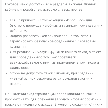
боковое меню доступны все разделы, включая Личный
кабинет, игровой счет, историю ставок, прочее.
Есть в приложении также опция «Избранное» для
быстрого перехода к любимым турнирам, командам или
событиям.
Задача разработчиков заключалась в том, чтобы
гарантировать безопасное соединение с серверами
компании.
Для реализации услуг и функций нашего сайта, а также
для сбора данных о том, как посетители
взаимодействуют с ним, мы применяем в том числе и
файлы cookie.
Чтобы не допустить такой ситуации, при создании
учетной записи рекомендуется сохранить логин и
пароль.
При наличии видеотрансляции соревнований ее можно
просматривать для слежения за ходом игровых событий и
поиска оптимального исхода. В меню приложения «Линия»