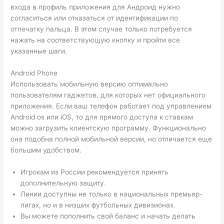
входа в профиль приложения для Андроид нужно
согласиться или отказаться от идентификации по
отпечатку пальца. В этом случае только потребуется
нажать на соответствующую кнопку и пройти все
указанные шаги.
Android Phone
Использовать мобильную версию оптимально
пользователям гаджетов, для которых нет официального
приложения. Если ваш телефон работает под управлением
Android os или iOS, то для прямого доступа к ставкам
можно загрузить клиентскую программу. Функционально
она подобна полной мобильной версии, но отличается еще
большим удобством.
Игрокам из России рекомендуется принять
дополнительную защиту.
Линии доступны не только в национальных премьер-
лигах, но и в низших футбольных дивизионах.
Вы можете пополнить свой баланс и начать делать