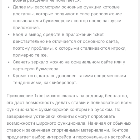
Далее мы рассмотрим основные функции которые
доступны, которые получают в свое распоряжение
пользователи букмекерских контор после загрузки
приложения.
Ввод и вывод средств в приложении 1xBet
действительно не отличается от основного сайта,
поэтому проблемы, с которыми сталкиваются игроки,
примерно те же.
Скачать зеркало можно на официальном сайте или у
партнеров букмекера.
Кроме того, каталог дополнен такими современными
тенденциями, как киберспорт.
Приложение 1xbet можно скачать на андроид бесплатно,
это даст возможность делать ставки и пользоваться всем
функционалом букмекерской конторы на русском. По
завершении установки клиенты смогут опробовать
возможности широкого функционала. Начиная от обычных
ставок и заканчивая спортивными материалами. Контора
предлагает выбор интерфейса и персональные настройки.