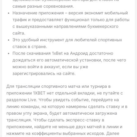
самые разные соревнования.
Назначение приложения – версия экономит мобильный
трафик и предоставляет функционал только для работы
с вышеуказанными направлениями букмекерского
сайта.
Это удобный инструмент для любителей спортивных
ставок в стране.
После скачивания 1xBet на Андроид достаточно
дождаться его автоматической установки, после чего
можно войти в аккаунт, если вы уже
зарегистрировались на сайте.
Для трансляции спортивного матча или турнира в
приложении 1XBET нет отдельной вкладки, не путайте с
разделом Live. Чтобы увидеть событие, перейдите на
линию команды, на которую намерены сделать ставку и в
правом углу экрана, будет автоматически загружена
трансляция. Чтобы сделать экспресс-ставку в
приложении, найдите не меньше двух матчей в линии и
нажмите на коэффициенты выбранных исходов. Далее