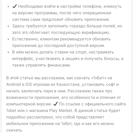
Необходимо войти в настройки телефона, кликнуть
на версию программы, после чего операционная
система сама предложит обновить приложение.
Здесь требуется заполнить гораздо больше полей, но
зато это облегчает последующую верификацию.
Естественно, клиентам рекомендуется обновить
приложение до последней доступной версии.
В нём можно делать ставки на спорт, настраивать
интерфейс, участвовать в акциях и получать бонусы, а
также управлять финансами.
В этой статье мы расскажем, как скачать «1хБет» на
Android и iOS игрокам из Казахстана, установить софт и
начать заключать пари в нем. Расскажем также про
возможности приложения, его особенности и отличия от
компьютерной версии.
По ссылке с официального сайта
1xbet или с магазина Play Market. В данной статье будет
подробно рассмотрено, что собой представляет
мобильное приложение на 1хбет, где и как его можно
скачать.