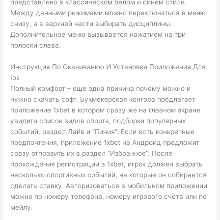
представлено в классическом белом и синем стиле.
Между данными режимами можно переключаться в меню
снизу, а в верхней части выбирать дисциплины.
Дополнительное меню вызывается нажатием на три
полоски слева.
Инструкция По Скачиванию И Установке Приложения Для
Ios
Полный комфорт – еще одна причина почему можно и
нужно скачать софт. Букмекерская контора предлагает
приложение 1xbet в котором сразу же на главном экране
увидите список видов спорта, подборки популярных
событий, раздел Лайв и “Линия”. Если есть конкретные
предпочтения, приложение 1xbet на Андроид предложит
сразу отправить их в раздел “Избранное”. После
прохождения регистрации в 1xbet, игрок должен выбрать
несколько спортивных событий, на которые он собирается
сделать ставку. Авторизоваться в мобильном приложении
можно по номеру телефона, номеру игрового счета или по
мейлу.