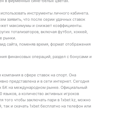
ен в фирменных сине-белых цветах.
использовать инструменты личного кабинета.
ем заявить, что после серии удачных ставок
режет максимумы и снижает коэффициенты.
угих тотализаторов, включая футбол, хоккей,
е рынки.
ид сайта, поменяв время, формат отображения
ения финансовых операций, раздел с бонусами и
 компания в сфере ставок на спорт. Она
тивно представлена и в сети интернет. Сегодня
ых БК на международном рынке. Официальный
0 языков, а количество активных игроков
я того чтобы заключать пари в 1xbet kz, можно
, так и скачать 1xbet бесплатно на телефон или