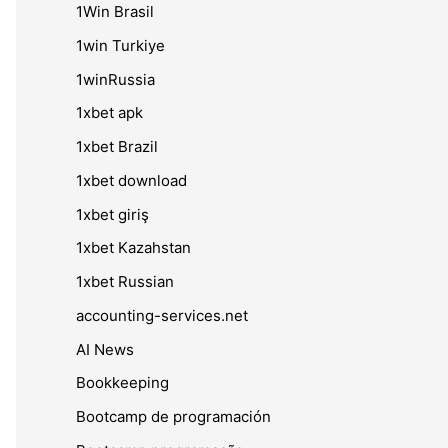
1Win Brasil
1win Turkiye
1winRussia
1xbet apk
1xbet Brazil
1xbet download
1xbet giriş
1xbet Kazahstan
1xbet Russian
accounting-services.net
AI News
Bookkeeping
Bootcamp de programación