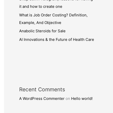
it and how to create one
What is Job Order Costing? Definition,
Example, And Objective
Anabolic Steroids for Sale
AI Innovations & the Future of Health Care
Recent Comments
A WordPress Commenter
on
Hello world!