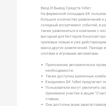
Ввод И Вывод Средств 1хбет
На фирменной площадке БК пользов
большое количество развлечений и р
солидный ассортимент событий, в рам
также развлекаться в компании с н
выгодная для беттеров бонусная пр
призовые новым и уже действующим к
масса других развлечений. Прежде вс
слотами и игровыми автоматами.
Приложение автоматически провер
необходимости.
Также доступны различные комбин
Ежедневно БК 1xBet предлагает н
Пользователи могут увеличить сво
принимали участие в акции “Счаст
ставках.
Они доступны всем зарегистриров