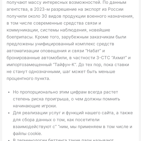
получают массу интересных возможностей. По данным
агентства, в 2023-м разрешение на экспорт из России
получили около 30 видов продукции военного назначения,
в том числе современные средства связи и
коммуникации, системы наблюдения, новейшие
боеприпасы. Кроме того, зарубежным заказчикам были
предложены унифицированный комплекс средств
автоматизации оповещения и связи “Набат” и
бронированные автомобили, в частности З-СТС “Ахмат” и
импортозамещенный “Тайфун-К”. До тех пор, пока ставки
не станут однозначными, шаг может быть меньше
процентного пункта.
Но пропорционально этим цифрам всегда растет
степень риска проигрыша, о чем должны помнить
начинающие игроки.
Для реализации услуг и функций нашего сайта, а также
для сбора данных о том, как посетители
взаимодействуют с” “ним, мы применяем в том числе и
файлы cookie.
В терминологии беттинга такие пари называют