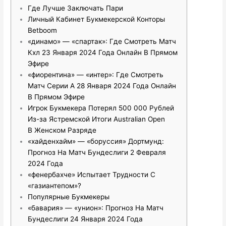
Где Лучше Заключать Пари
Личный Кабинет Букмекерской Конторы
Betboom
«динамо» — «спартак»: Где Смотреть Матч
Кхл 23 Января 2024 Года Онлайн В Прямом
Эфире
«фиорентина» — «интер»: Где Смотреть
Матч Серии А 28 Января 2024 Года Онлайн
В Прямом Эфире
Игрок Букмекера Потерял 500 000 Рублей
Из-за Ястремской Итоги Australian Open
В Женском Разряде
«хайденхайм» — «боруссия» Дортмунд:
Прогноз На Матч Бундеслиги 2 Февраля
2024 Года
«фенербахче» Испытает Трудности С
«газиантепом»?
Популярные Букмекеры
«бавария» — «унион»: Прогноз На Матч
Бундеслиги 24 Января 2024 Года