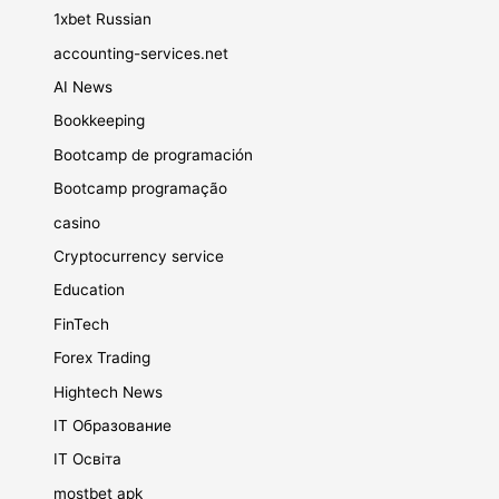
1xbet Russian
accounting-services.net
AI News
Bookkeeping
Bootcamp de programación
Bootcamp programação
casino
Cryptocurrency service
Education
FinTech
Forex Trading
Hightech News
IT Образование
IT Освіта
mostbet apk