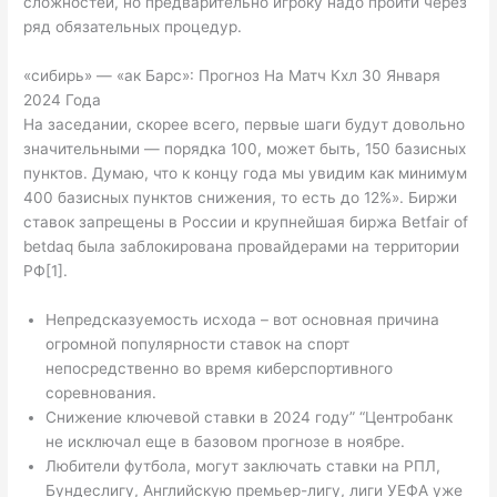
сложностей, но предварительно игроку надо пройти через
ряд обязательных процедур.
«сибирь» — «ак Барс»: Прогноз На Матч Кхл 30 Января
2024 Года
На заседании, скорее всего, первые шаги будут довольно
значительными — порядка 100, может быть, 150 базисных
пунктов. Думаю, что к концу года мы увидим как минимум
400 базисных пунктов снижения, то есть до 12%». Биржи
ставок запрещены в России и крупнейшая биржа Betfair of
betdaq была заблокирована провайдерами на территории
РФ[1].
Непредсказуемость исхода – вот основная причина
огромной популярности ставок на спорт
непосредственно во время киберспортивного
соревнования.
Снижение ключевой ставки в 2024 году” “Центробанк
не исключал еще в базовом прогнозе в ноябре.
Любители футбола, могут заключать ставки на РПЛ,
Бундеслигу, Английскую премьер-лигу, лиги УЕФА уже