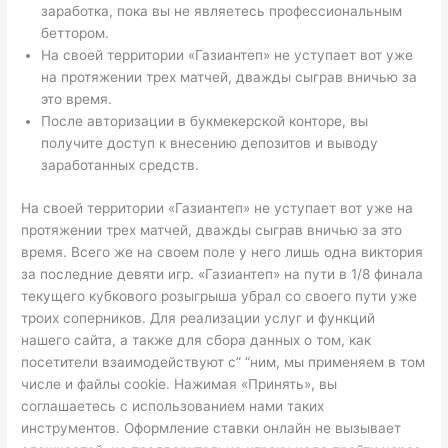
заработка, пока вы не являетесь профессиональным
беттором.
На своей территории «Газиантеп» не уступает вот уже
на протяжении трех матчей, дважды сыграв вничью за
это время.
После авторизации в букмекерской конторе, вы
получите доступ к внесению депозитов и выводу
заработанных средств.
На своей территории «Газиантеп» не уступает вот уже на
протяжении трех матчей, дважды сыграв вничью за это
время. Всего же на своем поле у него лишь одна виктория
за последние девяти игр. «Газиантеп» на пути в 1/8 финала
текущего кубкового розыгрыша убрал со своего пути уже
троих соперников. Для реализации услуг и функций
нашего сайта, а также для сбора данных о том, как
посетители взаимодействуют с” “ним, мы применяем в том
числе и файлы cookie. Нажимая «Принять», вы
соглашаетесь с использованием нами таких
инструментов. Оформление ставки онлайн не вызывает