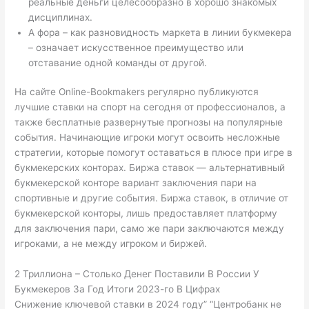
реальные деньги целесообразно в хорошо знакомых
дисциплинах.
А фора – как разновидность маркета в линии букмекера
– означает искусственное преимущество или
отставание одной команды от другой.
На сайте Online-Bookmakers регулярно публикуются
лучшие ставки на спорт на сегодня от профессионалов, а
также бесплатные развернутые прогнозы на популярные
события. Начинающие игроки могут освоить несложные
стратегии, которые помогут оставаться в плюсе при игре в
букмекерских конторах. Биржа ставок — альтернативный
букмекерской конторе вариант заключения пари на
спортивные и другие события. Биржа ставок, в отличие от
букмекерской конторы, лишь предоставляет платформу
для заключения пари, само же пари заключаются между
игроками, а не между игроком и биржей.
2 Триллиона – Столько Денег Поставили В России У
Букмекеров За Год Итоги 2023-го В Цифрах
Снижение ключевой ставки в 2024 году” “Центробанк не