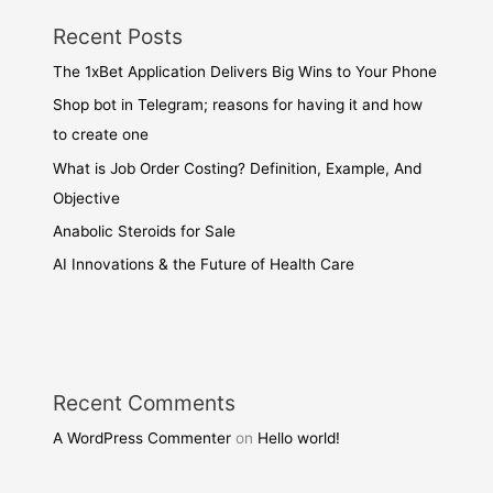
Recent Posts
The 1xBet Application Delivers Big Wins to Your Phone
Shop bot in Telegram; reasons for having it and how
to create one
What is Job Order Costing? Definition, Example, And
Objective
Anabolic Steroids for Sale
AI Innovations & the Future of Health Care
Recent Comments
A WordPress Commenter
on
Hello world!