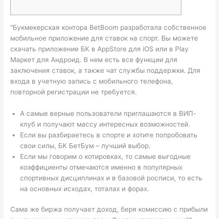
“Букмекерская контора BetBoom разработала собственное
мобильное приложение для ставок на спорт. Вы можете
скачать приложение БК в AppStore для iOS или в Play
Маркет для Андроид. В нем есть все функции для
заключения ставок, а также чат службы поддержки. Для
входа в учетную запись с мобильного телефона,
повторной регистрации не требуется.
А самые верные пользователи приглашаются в ВИП-
клуб и получают массу интересных возможностей.
Если вы разбираетесь в спорте и хотите попробовать
свои силы, БК БетБум – лучший выбор.
Если мы говорим о котировках, то самые выгодные
коэффициенты отмечаются именно в популярных
спортивных дисциплинах и в базовой росписи, то есть
на основных исходах, тоталах и форах.
Сама же биржа получает доход, беря комиссию с прибыли