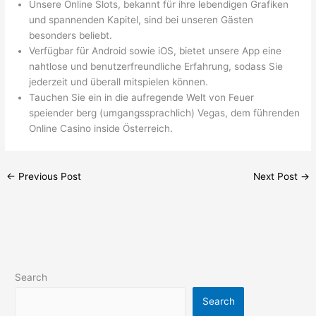
Unsere Online Slots, bekannt für ihre lebendigen Grafiken
und spannenden Kapitel, sind bei unseren Gästen
besonders beliebt.
Verfügbar für Android sowie iOS, bietet unsere App eine
nahtlose und benutzerfreundliche Erfahrung, sodass Sie
jederzeit und überall mitspielen können.
Tauchen Sie ein in die aufregende Welt von Feuer
speiender berg (umgangssprachlich) Vegas, dem führenden
Online Casino inside Österreich.
←
Previous Post
Next Post
→
Search
Search