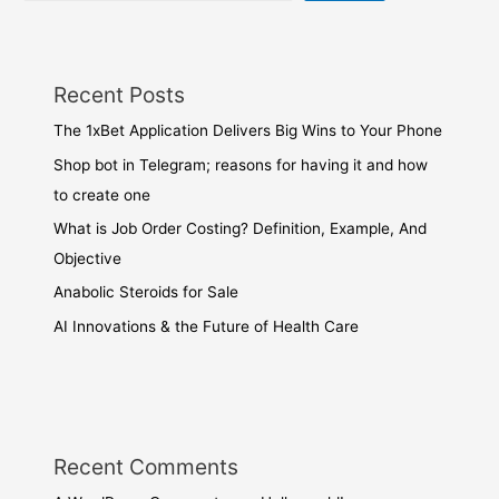
Recent Posts
The 1xBet Application Delivers Big Wins to Your Phone
Shop bot in Telegram; reasons for having it and how
to create one
What is Job Order Costing? Definition, Example, And
Objective
Anabolic Steroids for Sale
AI Innovations & the Future of Health Care
Recent Comments