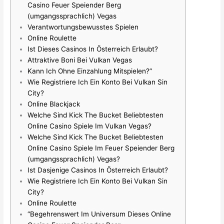
Casino Feuer Speiender Berg
(umgangssprachlich) Vegas
Verantwortungsbewusstes Spielen
Online Roulette
Ist Dieses Casinos In Österreich Erlaubt?
Attraktive Boni Bei Vulkan Vegas
Kann Ich Ohne Einzahlung Mitspielen?”
Wie Registriere Ich Ein Konto Bei Vulkan Sin
City?
Online Blackjack
Welche Sind Kick The Bucket Beliebtesten
Online Casino Spiele Im Vulkan Vegas?
Welche Sind Kick The Bucket Beliebtesten
Online Casino Spiele Im Feuer Speiender Berg
(umgangssprachlich) Vegas?
Ist Dasjenige Casinos In Österreich Erlaubt?
Wie Registriere Ich Ein Konto Bei Vulkan Sin
City?
Online Roulette
“Begehrenswert Im Universum Dieses Online