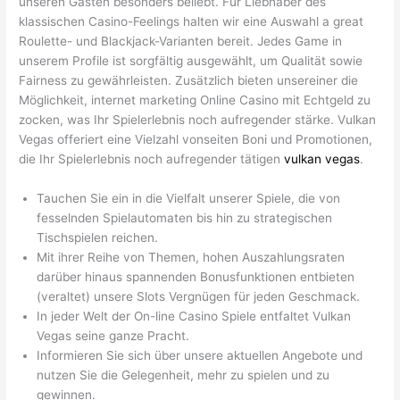
unseren Gästen besonders beliebt. Für Liebhaber des
klassischen Casino-Feelings halten wir eine Auswahl a great
Roulette- und Blackjack-Varianten bereit. Jedes Game in
unserem Profile ist sorgfältig ausgewählt, um Qualität sowie
Fairness zu gewährleisten. Zusätzlich bieten unsereiner die
Möglichkeit, internet marketing Online Casino mit Echtgeld zu
zocken, was Ihr Spielerlebnis noch aufregender stärke. Vulkan
Vegas offeriert eine Vielzahl vonseiten Boni und Promotionen,
die Ihr Spielerlebnis noch aufregender tätigen
vulkan vegas
.
Tauchen Sie ein in die Vielfalt unserer Spiele, die von
fesselnden Spielautomaten bis hin zu strategischen
Tischspielen reichen.
Mit ihrer Reihe von Themen, hohen Auszahlungsraten
darüber hinaus spannenden Bonusfunktionen entbieten
(veraltet) unsere Slots Vergnügen für jeden Geschmack.
In jeder Welt der On-line Casino Spiele entfaltet Vulkan
Vegas seine ganze Pracht.
Informieren Sie sich über unsere aktuellen Angebote und
nutzen Sie die Gelegenheit, mehr zu spielen und zu
gewinnen.