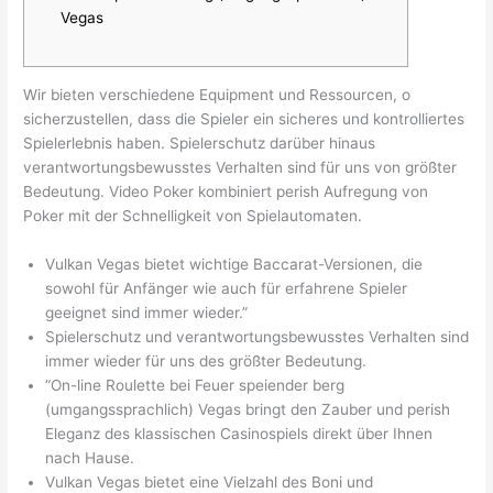
Vegas
Wir bieten verschiedene Equipment und Ressourcen, o
sicherzustellen, dass die Spieler ein sicheres und kontrolliertes
Spielerlebnis haben. Spielerschutz darüber hinaus
verantwortungsbewusstes Verhalten sind für uns von größter
Bedeutung. Video Poker kombiniert perish Aufregung von
Poker mit der Schnelligkeit von Spielautomaten.
Vulkan Vegas bietet wichtige Baccarat-Versionen, die
sowohl für Anfänger wie auch für erfahrene Spieler
geeignet sind immer wieder.”
Spielerschutz und verantwortungsbewusstes Verhalten sind
immer wieder für uns des größter Bedeutung.
“On-line Roulette bei Feuer speiender berg
(umgangssprachlich) Vegas bringt den Zauber und perish
Eleganz des klassischen Casinospiels direkt über Ihnen
nach Hause.
Vulkan Vegas bietet eine Vielzahl des Boni und