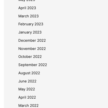
April 2023
March 2023
February 2023
January 2023
December 2022
November 2022
October 2022
September 2022
August 2022
June 2022
May 2022
April 2022
March 2022