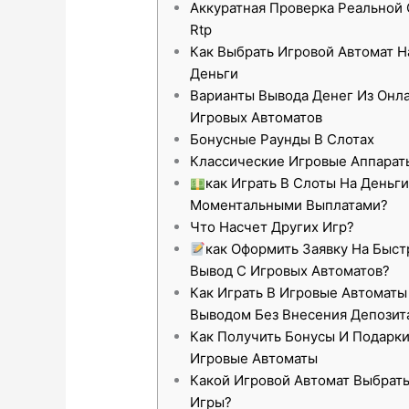
Аккуратная Проверка Реальной
Rtp
Как Выбрать Игровой Автомат Н
Деньги
Варианты Вывода Денег Из Онл
Игровых Автоматов
Бонусные Раунды В Слотах
Классические Игровые Аппарат
как Играть В Слоты На Деньги
Моментальными Выплатами?
Что Насчет Других Игр?
как Оформить Заявку На Быс
Вывод С Игровых Автоматов?
Как Играть В Игровые Автоматы
Выводом Без Внесения Депозит
Как Получить Бонусы И Подарки
Игровые Автоматы
Какой Игровой Автомат Выбрать
Игры?