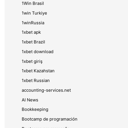
1Win Brasil
1win Turkiye
1winRussia
1xbet apk
1xbet Brazil
1xbet download
1xbet giriş
1xbet Kazahstan
1xbet Russian
accounting-services.net
AI News
Bookkeeping
Bootcamp de programación