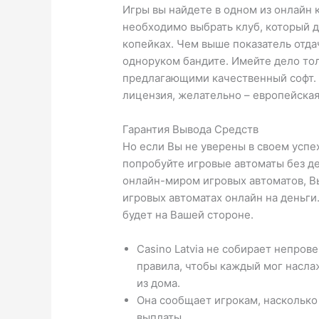
Игры вы найдете в одном из онлайн 
необходимо выбрать клуб, который д
копейках. Чем выше показатель отда
одноруком бандите. Имейте дело то
предлагающими качественный софт. 
лицензия, желательно – европейская
Гарантия Вывода Средств
Но если Вы не уверены в своем успе
попробуйте игровые автоматы без де
онлайн-миром игровых автоматов, В
игровых автоматах онлайн на деньги
будет на Вашей стороне.
Casino Latvia не собирает непро
правила, чтобы каждый мог насла
из дома.
Она сообщает игрокам, наскольк
выплаты.