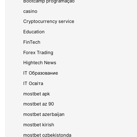
Bootcamp programação
casino
Cryptocurrency service
Education
FinTech
Forex Trading
Hightech News
IT Образование
IT Освіта
mostbet apk
mostbet az 90
mostbet azerbaijan
mostbet kirish
mostbet ozbekistonda