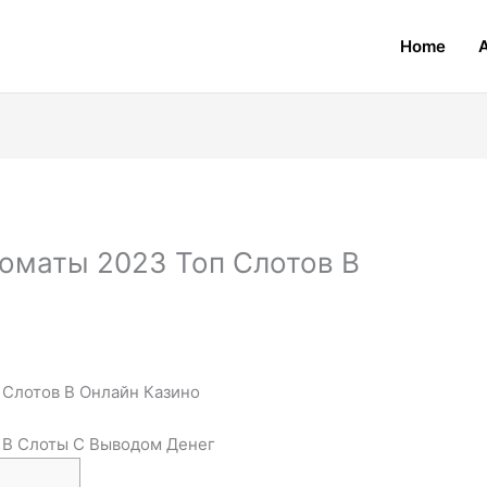
Home
оматы 2023 Топ Слотов В
 Слотов В Онлайн Казино
 В Слоты С Выводом Денег