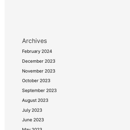
Archives
February 2024
December 2023
November 2023
October 2023
September 2023
August 2023
July 2023
June 2023
May 2023