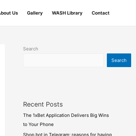
About Us
Gallery
WASH Library
Contact
Search
Search
Recent Posts
The 1xBet Application Delivers Big Wins
to Your Phone
Shop bot in Telegram; reasons for having