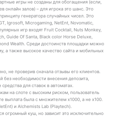
зартные игры не созданы для обогащения (если,
ев онлайн залов) – для игрока это шанс. Это
принципу генератора случайных чисел. Это
T, Igrosoft, Microgaming, NetEnt, Novomatic,
улярных игр входят Fruit Cocktail, Nuts Monkey,
h, Guide Of Santa, Black color Horse Deluxe,
Diamond Wealth. Среди достоинств площадки можно
, а также высокое качество сайта и мобильных
но, не проверив сначала отзывы его клиентов.
й без необходимости внесения депозита,
средства для ставок в автоматах.
кам на слоте с высоким риском, пользователь
те выплата была с множителем х1000, а не х100.
Ent) и Alchemists Lab (Playtech).
ся огромный куш, но зависит это исключительно