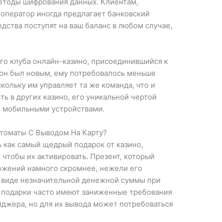
етоды шифрования данных. Клиентам,
 оператор иногда предлагает банковский
дства поступят на ваш баланс в любом случае,
го клуба онлайн-казино, присоединившийся к
о он был новым, ему потребовалось меньше
кольку им управляет та же команда, что и
есть в других казино, его уникальной чертой
с мобильными устройствами.
втоматы С Выводом На Карту?
 как самый щедрый подарок от казино,
 чтобы их активировать. Презент, который
ложений намного скромнее, нежели его
в виде незначительной денежной суммы при
е подарки часто имеют заниженные требования
йджера, но для их вывода может потребоваться