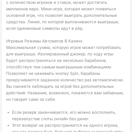
с количеством игроков и ставок, может достигать
миллионов евро. Мини-игра, которая может появиться
основной игре, что позволит выиграть дополнительные
средства. Линия, по которой выплачиваются выигрыши,
если одинаковые символы идут в ряд.
Игровые Режимы Автоматов В Казино
Максимальная сумма, которую игрок может потребовать
для выигрыша. Изолированный джокер, по ходу игры
будет распространяться на несколько барабанов,
способствуя тем самым выигрышным комбинациям.
Позволяет не нажимать кнопку Spin, барабаны
прокручиваются заданное количество раз автоматически.
Вы сможете наблюдать за игрой без дополнительных
действий. Название, возможно, покажется вам забавным,
но говорит само за себя.
Если резерв заканчивается, его можно восполнить,
перезапустив слоты онлайн без денег.
Этот возврат не распространяется на одного игрока,
так как должна быть большая выборка сыгранной игры,