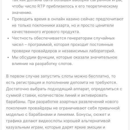
чтобы число RTP приблизилось к его теоретическому
значению.
Проводить время в онлайн казино сейчас предпочитают
не только поклонники азарта, но и просто ценители
качественного игрового продукта.
Честность обеспечивается генераторам случайных
чисел – программой, которая проходит постоянные
проверки провайдеров и независимых лабораторий.
Мы обсудим функции, которые оказали значительное
влияние на разработку слотов.
В первом случае запустить слоты можно бесплатно, то
есть регистрация и пополнение депозита не требуются.
Достаточно выбрать подходящий аппарат, определиться с
суммой ставки, количеством линий и активировать
барабаны. При разработке азартных развлечений нового
поколения провайдеры не ограничивают себя привычной
моделью с барабанами и линиями. Бонусы, сюжет и
графика делают видеослоты хорошей альтернативой
казуальным играм, которые дарят яркие эмоции и