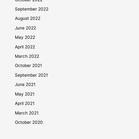
September 2022
August 2022
June 2022
May 2022
April 2022
March 2022
October 2021
September 2021
June 2021
May 2021
April 2021
March 2021
October 2020