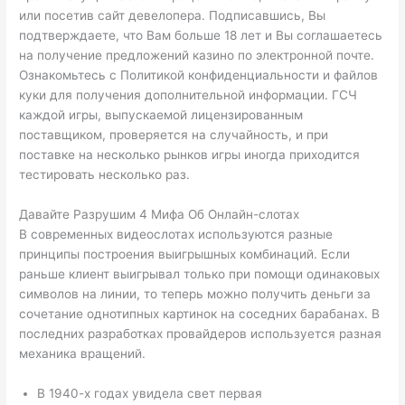
или посетив сайт девелопера. Подписавшись, Вы
подтверждаете, что Вам больше 18 лет и Вы соглашаетесь
на получение предложений казино по электронной почте.
Ознакомьтесь с Политикой конфиденциальности и файлов
куки для получения дополнительной информации. ГСЧ
каждой игры, выпускаемой лицензированным
поставщиком, проверяется на случайность, и при
поставке на несколько рынков игры иногда приходится
тестировать несколько раз.
Давайте Разрушим 4 Мифа Об Онлайн-слотах
В современных видеослотах используются разные
принципы построения выигрышных комбинаций. Если
раньше клиент выигрывал только при помощи одинаковых
символов на линии, то теперь можно получить деньги за
сочетание однотипных картинок на соседних барабанах. В
последних разработках провайдеров используется разная
механика вращений.
В 1940-х годах увидела свет первая