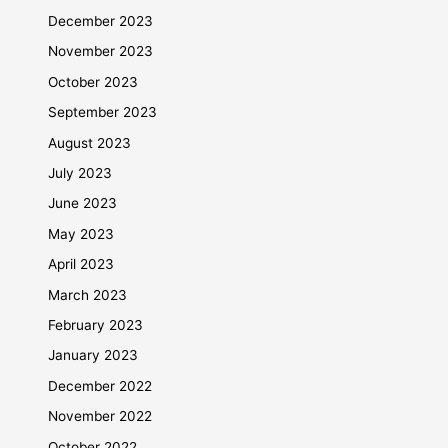
December 2023
November 2023
October 2023
September 2023
August 2023
July 2023
June 2023
May 2023
April 2023
March 2023
February 2023
January 2023
December 2022
November 2022
October 2022