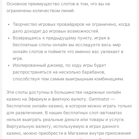
Основное преимущество слотов в том, что вы не
ограничены количеством линий.
Творчество игровых провайдеров не ограничено, когда
дело доходит до игровых возможностей.
Возвращаясь к предыдущему пункту, играя в
бесплатные слоты онлайн вы исследуете весь мир
онлайн слотов и поймете что именно вас увлекает в
игре.
Изолированный джокер, по ходу игры будет
распространяться на несколько барабанов,
способствуя тем самым выигрышным комбинациям.
Эти слоты доступны в большинстве надежных онлайн
казино на Эфириум и фиатную валюту. Gaminator —
бесплатное онлайн-казино, в котором можно играть только
для развлечения. В наших бесплатных слот-автоматах
нельзя выиграть реальные деньги или товары и услуги.
Виртуальную валюту, используемую в играх данного
казино, можно приобрести в Магазине внутри приложения