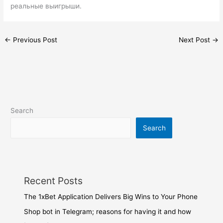
реальные выигрыши.
←
Previous Post
Next Post
→
Search
Search
Recent Posts
The 1xBet Application Delivers Big Wins to Your Phone
Shop bot in Telegram; reasons for having it and how