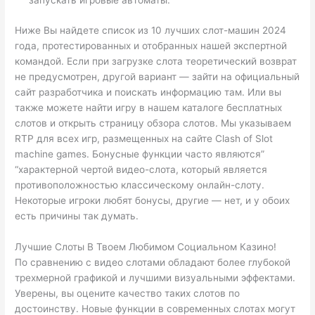
запускать игровые автоматы.
Ниже Вы найдете список из 10 лучших слот-машин 2024
года, протестированных и отобранных нашей экспертной
командой. Если при загрузке слота теоретический возврат
не предусмотрен, другой вариант — зайти на официальный
сайт разработчика и поискать информацию там. Или вы
также можете найти игру в нашем каталоге бесплатных
слотов и открыть страницу обзора слотов. Мы указываем
RTP для всех игр, размещенных на сайте Clash of Slot
machine games. Бонусные функции часто являются”
“характерной чертой видео-слота, который является
противоположностью классическому онлайн-слоту.
Некоторые игроки любят бонусы, другие — нет, и у обоих
есть причины так думать.
Лучшие Слоты В Твоем Любимом Социальном Казино!
По сравнению с видео слотами обладают более глубокой
трехмерной графикой и лучшими визуальными эффектами.
Уверены, вы оцените качество таких слотов по
достоинству. Новые функции в современных слотах могут