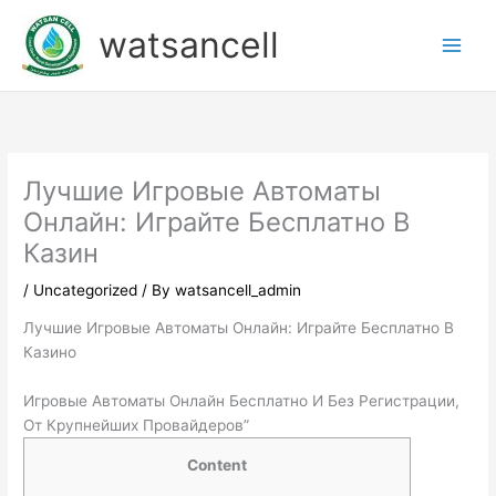
Skip
watsancell
to
content
Лучшие Игровые Автоматы
Онлайн: Играйте Бесплатно В
Казин
/
Uncategorized
/ By
watsancell_admin
Лучшие Игровые Автоматы Онлайн: Играйте Бесплатно В
Казино
Игровые Автоматы Онлайн Бесплатно И Без Регистрации,
От Крупнейших Провайдеров”
Content