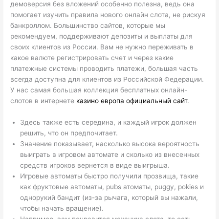
демоверсия без вложений особенно полезна, ведь она
помогает изучить правила нового онлайн слота, не рискуя
банкроллом. Большинство сайтов, которые мы
рекомендуем, поддерживают депозиты и выплаты для
своих клиентов из России. Вам не нужно переживать в
какое валюте регистрировать счет и через какие
платежные системы проводить платежи, большая часть
всегда доступна для клиентов из Российской Федерации.
У нас самая большая коллекция бесплатных онлайн-
слотов в интернете
казино европа официальный сайт
.
Здесь также есть середина, и каждый игрок должен
решить, что он предпочитает.
Значение показывает, насколько высока вероятность
выиграть в игровом автомате и сколько из внесенных
средств игроков вернется в виде выигрыша.
Игровые автоматы быстро получили прозвища, такие
как фруктовые автоматы, pubs атоматы, puggy, pokies и
однорукий бандит (из-за рычага, который вы нажали,
чтобы начать вращение).
Например, вам понравится механика слота, то есть