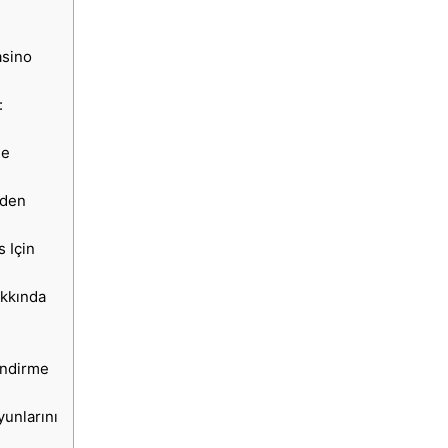
asino
:
de
eden
s Için
akkında
Indirme
unlarını