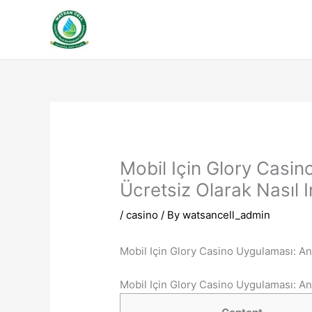
Skip
to
content
Mobil Için Glory Casin
Ücretsiz Olarak Nasıl In
/
casino
/ By
watsancell_admin
Mobil Için Glory Casino Uygulaması: And
Mobil Için Glory Casino Uygulaması: Andr