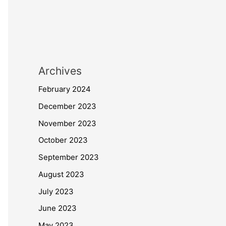
Archives
February 2024
December 2023
November 2023
October 2023
September 2023
August 2023
July 2023
June 2023
May 2023