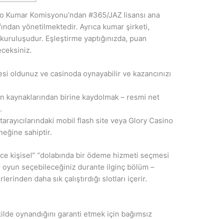
ao Kumar Komisyonu’ndan #365/JAZ lisansı ana
fından yönetilmektedir. Ayrıca kumar şirketi,
an kuruluşudur. Eşleştirme yaptığınızda, puan
ceksiniz.
esi oldunuz ve casinoda oynayabilir ve kazancınızı
 kaynaklarından birine kaydolmak – resmi net
.
 tarayıcılarındaki mobil flash site veya Glory Casino
eğine sahiptir.
önce kişisel” “dolabında bir ödeme hizmeti seçmesi
 oyun seçebileceğiniz durante ilginç bölüm –
erinden daha sık çalıştırdığı slotları içerir.
ekilde oynandığını garanti etmek için bağımsız