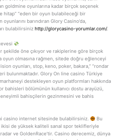
an goldmine oyunlarına kadar birçok seçenek
 hitap” “eden bir oyun bulabileceği bir
n oyunlarını barındıran Glory Casino’da,
ı bulabilirsiniz
http://glorycasino-yorumlar.com/
.
çevesi
r şekilde öne çıkıyor ve rakiplerine göre birçok
la oyun olmasına rağmen, sitede doğru eğlenceyi
lision oyunları, stop, keno, poker, bakara,” “rondar
eri bulunmaktadır. Glory On line casino Türkiye
umarhaneyi destekleyen oyun platformları hakkında
por bahisleri bölümünün kullanıcı dostu arayüzü,
eneyimli bahisçilerin gezinmesini ve bahis
smi casino internet sitesinde bulabilirsiniz.
Bu
ikisi de yüksek kaliteli sanal spor teklifleriyle
tradar ve GoldenRace’tir. Casino derecemiz, dünya