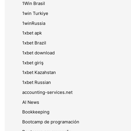
1Win Brasil
1win Turkiye
1winRussia
1xbet apk
1xbet Brazil
1xbet download
1xbet giriş
1xbet Kazahstan
1xbet Russian
accounting-services.net
AI News
Bookkeeping
Bootcamp de programación