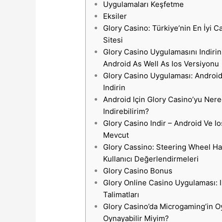
Uygulamaları Keşfetme
Eksiler
Glory Casino: Türkiye’nin En İyi C
Sitesi
Glory Casino Uygulamasını Indirin
Android As Well As Ios Versiyonu
Glory Casino Uygulaması: Androi
Indirin
Android Için Glory Casino’yu Ner
Indirebilirim?
Glory Casino Indir – Android Ve Io
Mevcut
Glory Cassino: Steering Wheel H
Kullanıcı Değerlendirmeleri
Glory Casino Bonus
Glory Online Casino Uygulaması: 
Talimatları
Glory Casino’da Microgaming’in Oy
Oynayabilir Miyim?