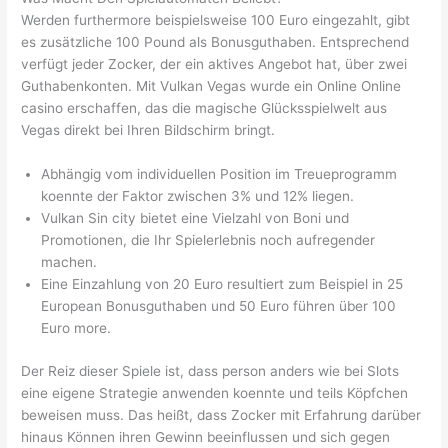
Werden furthermore beispielsweise 100 Euro eingezahlt, gibt
es zusätzliche 100 Pound als Bonusguthaben. Entsprechend
verfügt jeder Zocker, der ein aktives Angebot hat, über zwei
Guthabenkonten. Mit Vulkan Vegas wurde ein Online Online
casino erschaffen, das die magische Glücksspielwelt aus
Vegas direkt bei Ihren Bildschirm bringt.
Abhängig vom individuellen Position im Treueprogramm
koennte der Faktor zwischen 3% und 12% liegen.
Vulkan Sin city bietet eine Vielzahl von Boni und
Promotionen, die Ihr Spielerlebnis noch aufregender
machen.
Eine Einzahlung von 20 Euro resultiert zum Beispiel in 25
European Bonusguthaben und 50 Euro führen über 100
Euro more.
Der Reiz dieser Spiele ist, dass person anders wie bei Slots
eine eigene Strategie anwenden koennte und teils Köpfchen
beweisen muss. Das heißt, dass Zocker mit Erfahrung darüber
hinaus Können ihren Gewinn beeinflussen und sich gegen