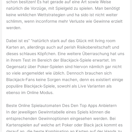
schon besitzen! Es hat gerade auf eine Art sowie Weise
natürlich die Vorzüge, mit Spielgeld zu spielen. Man benötigt
keine wirklichen Wettstrategien und ha sido ist nicht weiter
schlimm, wenn inconforme mehr Verluste wie Gewinne erzielt
werden.
Dabei ist es” “natürlich stark auf das Glück mit living room
Karten an, allerdings auch auf perish Risikobereitschaft und
dieses schlaues Köpfchen. Eine weitere Überraschung hat uns
in ihrem Test im Bereich der Blackjack-Spiele erwartet. Im
Gegensatz über Poker-Spielen sind hiervon nämlich gar nicht
so viele angemeldet wie üblich. Dennoch brauchen sich
Blackjack-Fans keine Sorgen machen, denn es existiert einige
populäre Blackjack-Spiele, sowohl als Live Varianten als
ebenso im Online Modus.
Beste Online Spielautomaten Des Den Top Apps Anbietern
In der jeweiligen Gewinntabelle eines Spiels können die
entsprechenden Gewinnoptionen eingesehen werden. Bei
Kartenspielen auf welche art Poker oder Black jack kommt es
darauf an, die beste Kombination an Karten auf der Hands zu