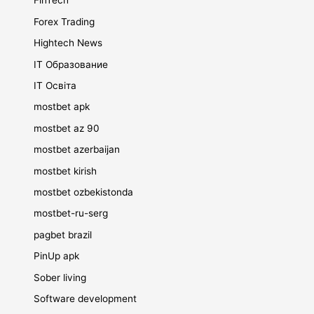
FinTech
Forex Trading
Hightech News
IT Образование
IT Освіта
mostbet apk
mostbet az 90
mostbet azerbaijan
mostbet kirish
mostbet ozbekistonda
mostbet-ru-serg
pagbet brazil
PinUp apk
Sober living
Software development