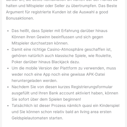
halten und Mitspieler oder Seller zu übertrumpfen. Das Beste
Argument für registrierte Kunden ist die Auswahl a good
Bonusaktionen.
Das heißt, dass Spieler mit Erfahrung darüber hinaus
Können ihren Gewinn beeinflussen und sich gegen
Mitspieler durchsetzen können.
Damit eine richtige Casino-Atmosphäre geschaffen ist,
gehören natürlich auch klassische Spiele, wie Roulette,
Poker darüber hinaus Blackjack dazu.
Um die mobile Version der Plattform zu verwenden, muss
weder noch eine App noch eine gewisse APK-Datei
heruntergeladen werden.
Nachdem Sie von diesen kurzes Registrierungsformular
ausgefüllt und Ihren Bank account aktiviert haben, können
Sie sofort über dem Spielen beginnen!
Tatsächlich ist dieser Prozess nämlich quasi ein Kinderspiel
und Sie können schon relativ bald an living area ersten
Geldspielautomaten starten.