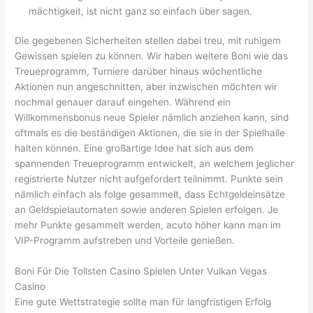
mächtigkeit, ist nicht ganz so einfach über sagen.
Die gegebenen Sicherheiten stellen dabei treu, mit ruhigem
Gewissen spielen zu können. Wir haben weitere Boni wie das
Treueprogramm, Turniere darüber hinaus wöchentliche
Aktionen nun angeschnitten, aber inzwischen möchten wir
nochmal genauer darauf eingehen. Während ein
Willkommensbonus neue Spieler nämlich anziehen kann, sind
oftmals es die beständigen Aktionen, die sie in der Spielhalle
halten können. Eine großartige Idee hat sich aus dem
spannenden Treueprogramm entwickelt, an welchem jeglicher
registrierte Nutzer nicht aufgefordert teilnimmt. Punkte sein
nämlich einfach als folge gesammelt, dass Echtgeldeinsätze
an Geldspielautomaten sowie anderen Spielen erfolgen. Je
mehr Punkte gesammelt werden, acuto höher kann man im
VIP-Programm aufstreben und Vorteile genießen.
Boni Für Die Tollsten Casino Spielen Unter Vulkan Vegas
Casino
Eine gute Wettstrategie sollte man für langfristigen Erfolg