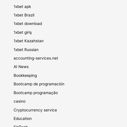
1xbet apk
1xbet Brazil
1xbet download
1xbet giriş
1xbet Kazahstan
1xbet Russian
accounting-services.net
AI News
Bookkeeping
Bootcamp de programación
Bootcamp programação
casino
Cryptocurrency service
Education