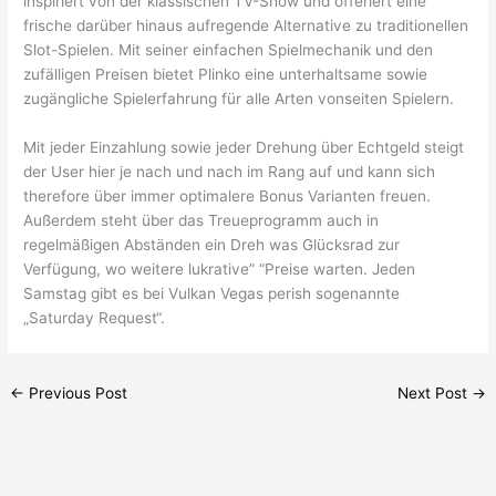
inspiriert von der klassischen TV-Show und offeriert eine
frische darüber hinaus aufregende Alternative zu traditionellen
Slot-Spielen. Mit seiner einfachen Spielmechanik und den
zufälligen Preisen bietet Plinko eine unterhaltsame sowie
zugängliche Spielerfahrung für alle Arten vonseiten Spielern.
Mit jeder Einzahlung sowie jeder Drehung über Echtgeld steigt
der User hier je nach und nach im Rang auf und kann sich
therefore über immer optimalere Bonus Varianten freuen.
Außerdem steht über das Treueprogramm auch in
regelmäßigen Abständen ein Dreh was Glücksrad zur
Verfügung, wo weitere lukrative” “Preise warten. Jeden
Samstag gibt es bei Vulkan Vegas perish sogenannte
„Saturday Request“.
←
Previous Post
Next Post
→