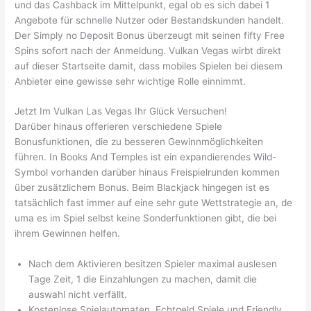
und das Cashback im Mittelpunkt, egal ob es sich dabei 1
Angebote für schnelle Nutzer oder Bestandskunden handelt.
Der Simply no Deposit Bonus überzeugt mit seinen fifty Free
Spins sofort nach der Anmeldung. Vulkan Vegas wirbt direkt
auf dieser Startseite damit, dass mobiles Spielen bei diesem
Anbieter eine gewisse sehr wichtige Rolle einnimmt.
Jetzt Im Vulkan Las Vegas Ihr Glück Versuchen!
Darüber hinaus offerieren verschiedene Spiele
Bonusfunktionen, die zu besseren Gewinnmöglichkeiten
führen. In Books And Temples ist ein expandierendes Wild-
Symbol vorhanden darüber hinaus Freispielrunden kommen
über zusätzlichem Bonus. Beim Blackjack hingegen ist es
tatsächlich fast immer auf eine sehr gute Wettstrategie an, de
uma es im Spiel selbst keine Sonderfunktionen gibt, die bei
ihrem Gewinnen helfen.
Nach dem Aktivieren besitzen Spieler maximal auslesen
Tage Zeit, 1 die Einzahlungen zu machen, damit die
auswahl nicht verfällt.
Kostenlose Spielautomaten, Echtgeld Spiele und Friendly