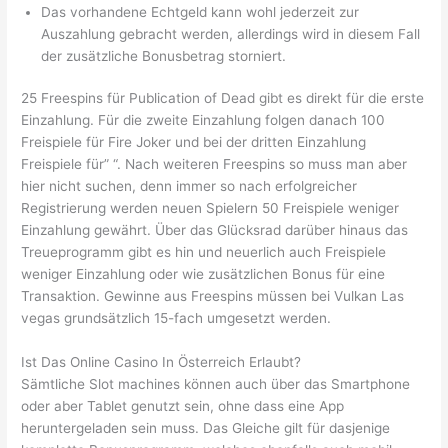
Das vorhandene Echtgeld kann wohl jederzeit zur
Auszahlung gebracht werden, allerdings wird in diesem Fall
der zusätzliche Bonusbetrag storniert.
25 Freespins für Publication of Dead gibt es direkt für die erste
Einzahlung. Für die zweite Einzahlung folgen danach 100
Freispiele für Fire Joker und bei der dritten Einzahlung
Freispiele für” “. Nach weiteren Freespins so muss man aber
hier nicht suchen, denn immer so nach erfolgreicher
Registrierung werden neuen Spielern 50 Freispiele weniger
Einzahlung gewährt. Über das Glücksrad darüber hinaus das
Treueprogramm gibt es hin und neuerlich auch Freispiele
weniger Einzahlung oder wie zusätzlichen Bonus für eine
Transaktion. Gewinne aus Freespins müssen bei Vulkan Las
vegas grundsätzlich 15-fach umgesetzt werden.
Ist Das Online Casino In Österreich Erlaubt?
Sämtliche Slot machines können auch über das Smartphone
oder aber Tablet genutzt sein, ohne dass eine App
heruntergeladen sein muss. Das Gleiche gilt für dasjenige