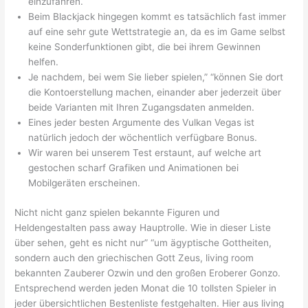
einzufahren.
Beim Blackjack hingegen kommt es tatsächlich fast immer
auf eine sehr gute Wettstrategie an, da es im Game selbst
keine Sonderfunktionen gibt, die bei ihrem Gewinnen
helfen.
Je nachdem, bei wem Sie lieber spielen,” “können Sie dort
die Kontoerstellung machen, einander aber jederzeit über
beide Varianten mit Ihren Zugangsdaten anmelden.
Eines jeder besten Argumente des Vulkan Vegas ist
natürlich jedoch der wöchentlich verfügbare Bonus.
Wir waren bei unserem Test erstaunt, auf welche art
gestochen scharf Grafiken und Animationen bei
Mobilgeräten erscheinen.
Nicht nicht ganz spielen bekannte Figuren und
Heldengestalten pass away Hauptrolle. Wie in dieser Liste
über sehen, geht es nicht nur” “um ägyptische Gottheiten,
sondern auch den griechischen Gott Zeus, living room
bekannten Zauberer Ozwin und den großen Eroberer Gonzo.
Entsprechend werden jeden Monat die 10 tollsten Spieler in
jeder übersichtlichen Bestenliste festgehalten. Hier aus living