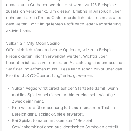
cuma-cuma Guthaben werden erst wenn zu 125 Freispiele
zusätzlich verschenkt. Um dieses” “Erlebnis in Anspruch über
nehmen, ist kein Promo Code erforderlich, aber es muss unter
dem Reiter „Boni“ im geliebten Profil nach jeder Registrierung
aktiviert sein.
Vulkan Sin City Mobil Casino
Offensichtlich können diverse Optionen, wie zum Beispiel
Prepaidkarten, nicht verwendet werden. Wichtig über
beachten ist, dass vor der ersten Auszahlung eine umfassende
Verifizierung erfolgen muss. Diese kann schon zuvor über das
Profil und „KYC-Überprüfung“ erledigt werden.
Vulkan Vegas wirbt direkt auf der Startseite damit, wenn
mobiles Spielen bei diesem Anbieter eine sehr wichtige
Zweck einnimmt.
Eine weitere Überraschung hat uns in unserem Test im
Bereich der Blackjack-Spiele erwartet.
Bei Spielautomaten müssen zum” “Beispiel
Gewinnkombinationen aus identischen Symbolen erstellt