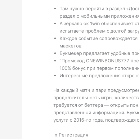
Там нужно перейти в раздел «Дост
раздел с мобильными приложени
А зеркало бк 1win обеспечивает 
испытаете проблем с долгой загр
Каждое событие сопровождается 
маркетов.
Букмекер предлагает удобные пр
“Промокод ONEWINBONUS777 пред
100% бонус при первом пополнени
Интересные предложения откроют 
На каждый матч и пари предусмотрен
продолжительность игры, количеств
требуется от беттера — открыть пон
представленной информацией. Букме
услуги с 2016-го года, подтверждая с
In Регистрация