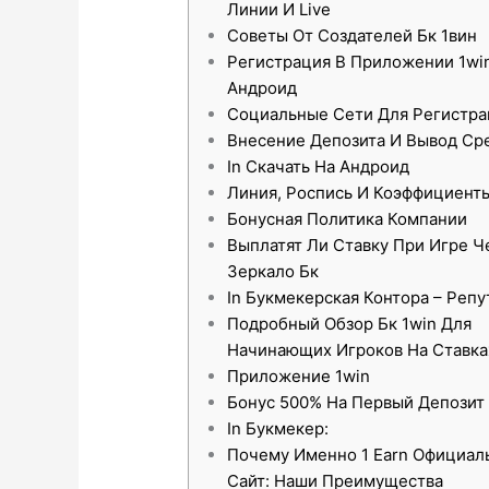
Линии И Live
Советы От Создателей Бк 1вин
Регистрация В Приложении 1wi
Андроид
Социальные Сети Для Регистра
Внесение Депозита И Вывод Ср
In Скачать На Андроид
Линия, Роспись И Коэффициент
Бонусная Политика Компании
Выплатят Ли Ставку При Игре Ч
Зеркало Бк
In Букмекерская Контора – Реп
Подробный Обзор Бк 1win Для
Начинающих Игроков На Ставка
Приложение 1win
Бонус 500% На Первый Депозит
In Букмекер:
Почему Именно 1 Earn Официал
Сайт: Наши Преимущества