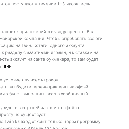
нтов поступают в течение 1‒3 часов, если
становке приложений и выводу средств. Вся
мекерской компании. Чтобы опробовать все эти
рацию на 1вин. Кстати, одного аккаунта
 к разделу с азартными играми, и к ставкам на
есть аккаунт на сайте букмекера, то вам будет
n
1вин
.
е условие для всех игроков.
еть, вы будете перенаправлены на офсайт
димо будет выполнить вход в свой личный
видеть в верхней части интерфейса.
просту не существует.
ане 1win kz вход открыт только через программу
смартфона с iOS или ОС Android.