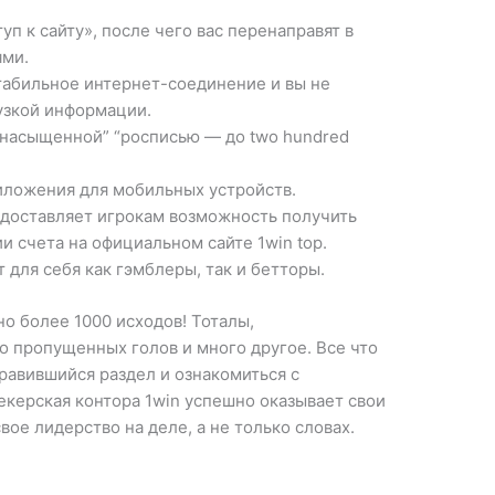
уп к сайту», после чего вас перенаправят в
ями.
стабильное интернет-соединение и вы не
узкой информации.
насыщенной” “росписью — до two hundred
иложения для мобильных устройств.
оставляет игрокам возможность получить
и счета на официальном сайте 1win top.
для себя как гэмблеры, так и бетторы.
о более 1000 исходов! Тоталы,
о пропущенных голов и много другое. Все что
равившийся раздел и ознакомиться с
керская контора 1win успешно оказывает свои
вое лидерство на деле, а не только словах.