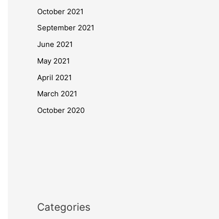
October 2021
September 2021
June 2021
May 2021
April 2021
March 2021
October 2020
Categories