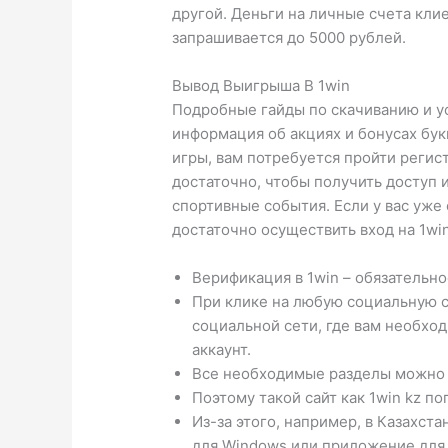
другой. Деньги на личные счета клие
запрашивается до 5000 рублей.
Вывод Выигрыша В 1win
Подробные гайды по скачиванию и у
информация об акциях и бонусах бук
игры, вам потребуется пройти регист
достаточно, чтобы получить доступ и
спортивные события. Если у вас уже 
достаточно осуществить вход на 1wi
Верификация в 1win – обязательно
При клике на любую социальную с
социальной сети, где вам необхо
аккаунт.
Все необходимые разделы можно у
Поэтому такой сайт как 1win kz по
Из-за этого, например, в Казахст
для Windows или приложение для 