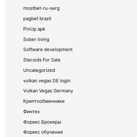
mostbet-ru-serg
pagbet brazil
PinUp apk
Sober living
Software development
Steroids For Sale
Uncategorized
vulkan vegas DE login
Vulkan Vegas Germany
Криптообменники
Финтех
Форекс Брокеры
Форекс обучение