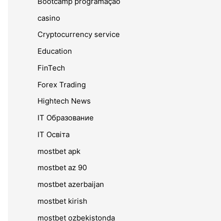
Bootcamp programação
casino
Cryptocurrency service
Education
FinTech
Forex Trading
Hightech News
IT Образование
IT Освіта
mostbet apk
mostbet az 90
mostbet azerbaijan
mostbet kirish
mostbet ozbekistonda