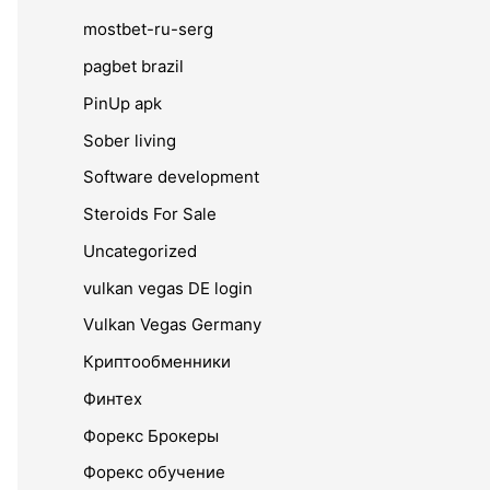
mostbet-ru-serg
pagbet brazil
PinUp apk
Sober living
Software development
Steroids For Sale
Uncategorized
vulkan vegas DE login
Vulkan Vegas Germany
Криптообменники
Финтех
Форекс Брокеры
Форекс обучение