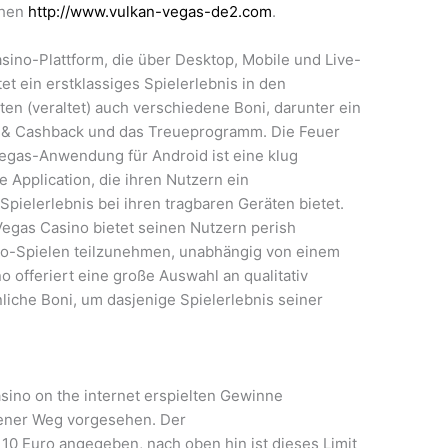
ehen
http://www.vulkan-vegas-de2.com
.
sino-Plattform, die über Desktop, Mobile und Live-
et ein erstklassiges Spielerlebnis in den
eten (veraltet) auch verschiedene Boni, darunter ein
 & Cashback und das Treueprogramm. Die Feuer
egas-Anwendung für Android ist eine klug
e Application, die ihren Nutzern ein
ielerlebnis bei ihren tragbaren Geräten bietet.
egas Casino bietet seinen Nutzern perish
no-Spielen teilzunehmen, unabhängig von einem
 offeriert eine große Auswahl an qualitativ
che Boni, um dasjenige Spielerlebnis seiner
sino on the internet erspielten Gewinne
bener Weg vorgesehen. Der
 10 Euro angegeben, nach oben hin ist dieses Limit