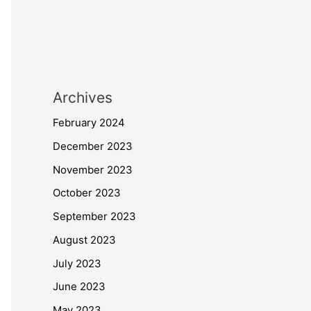
Archives
February 2024
December 2023
November 2023
October 2023
September 2023
August 2023
July 2023
June 2023
May 2023