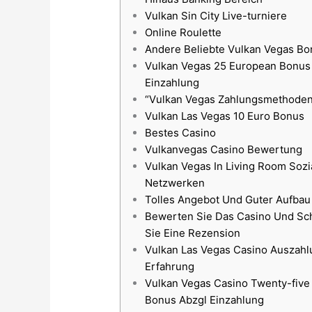
Vulkan Sin City Live-turniere
Online Roulette
Andere Beliebte Vulkan Vegas Bo
Vulkan Vegas 25 European Bonu
Einzahlung
“Vulkan Vegas Zahlungsmethode
Vulkan Las Vegas 10 Euro Bonus
Bestes Casino
Vulkanvegas Casino Bewertung
Vulkan Vegas In Living Room Sozi
Netzwerken
Tolles Angebot Und Guter Aufbau
Bewerten Sie Das Casino Und Sc
Sie Eine Rezension
Vulkan Las Vegas Casino Auszahl
Erfahrung
Vulkan Vegas Casino Twenty-five
Bonus Abzgl Einzahlung