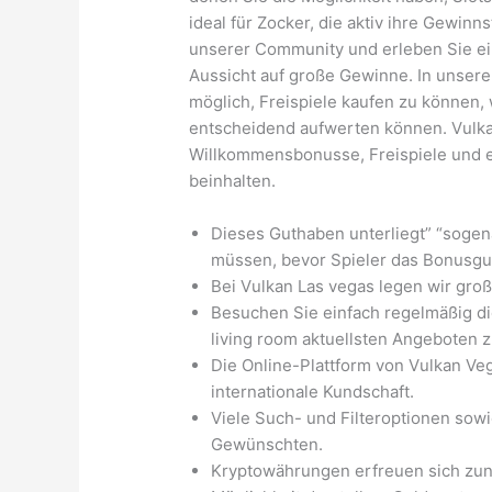
ideal für Zocker, die aktiv ihre Gewin
unserer Community und erleben Sie ei
Aussicht auf große Gewinne. In unsere
möglich, Freispiele kaufen zu können, 
entscheidend aufwerten können. Vulka
Willkommensbonusse, Freispiele und 
beinhalten.
Dieses Guthaben unterliegt” “soge
müssen, bevor Spieler das Bonusgu
Bei Vulkan Las vegas legen wir gro
Besuchen Sie einfach regelmäßig di
living room aktuellsten Angeboten 
Die Online-Plattform von Vulkan Veg
internationale Kundschaft.
Viele Such- und Filteroptionen sow
Gewünschten.
Kryptowährungen erfreuen sich zune