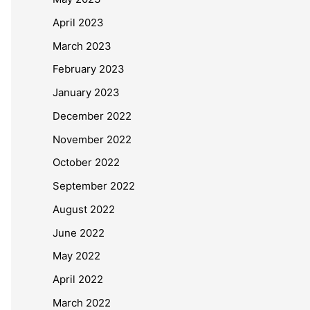
April 2023
March 2023
February 2023
January 2023
December 2022
November 2022
October 2022
September 2022
August 2022
June 2022
May 2022
April 2022
March 2022