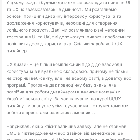
У цьому розділі будемо детальніше розглядати поняття UI
та UX, їх взаємозв’язок і відмінності. Ми розглянемо
основні принципи дизайну інтерфейсу користувача та
дослідження користувачів, необхідні для створення
успішного продукту. Далі ми розглянемо різні методики
тестування UI та UX, які допоможуть виявити проблеми та
поліпшити досвід користувача. Скільки заробляєUI/UX
дизайнер
UX дизайн – це більш комплексний підхід до взаємодії
користувача з візуальною складовою, причому не тільки
на сторінці веб-сайту, але і на всьому сайті, в додатку або
програмі. Програма дає повноцінну базу знань, яка
потрібна для роботи дизайнером в великих компаніях
України і всього світу. За час навчання на курсі UI/UX
дизайну ви опануєте усіма сучасними інструментами для
роботи з проектами реальних замовників.
Наприклад, якщо клієнт залишив заявку, але не отримав
СМС з підтвердженням або дзвінок від менеджера, це