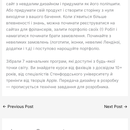
сайт з невдалим дизайном і придумати як його поліпшити.
Або придумати свій продукт і створити сторінку з нуля
виходячи з вашого бачення. Коли з’явиться більше
впевненості і знань, можна починати реєструватися на
сайтах для фрілансерів, залити портфоліо своїх (!) Робіт і
намагатися починати брати замовлення. Починайте з
невеликих замовлень (логотипи, іконки, невеликі Лендінзі,
додатки і т.д) і поступово нарощуйте портфоліо.
Зібрали 7 навчальних програм, які доступні з будь-якої
точки світу. Ви знайдете курси від фахівців з досвідом 10+
років, від спеціалістів Стенфордського університету й
тренінги від творців Apple. Передача дизайну в розробку
— прописується технічне завдання для розробника.
←
Previous Post
Next Post
→