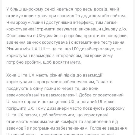
У більш широкому сенсі йдеться про весь досвід, який
отримує користувач при взаємодії з додатком або сайтом.
Чим зрозуміліший і доступніший інтерфейс, тим легше
користувачеві отримати результат, виконавши цільову дію.
Обов’язками в UX-дизайні є розробка прототипів поведінки,
вивчення звичок користувача і систематичне тестування.
Різниця між UX і UI — це те, що UX-дизайнер планує, як
користувач взаємодіє з інтерфейсом, які кроки йому
потрібно зробити, щоб досягти мети.
Хоча UI та UX мають різний підхід до взаємодії
користувача з програмним забезпеченням, їх часто
поєднують в одну позицію через те, що вони
взаємопов’язані та взаємозалежні. Добре спроектований
UI може сприяти покращенню UX, а поганий UI може
погіршити UX. Тому дизайнери часто поєднують розробку
UI та UX разом, щоб забезпечити, що користувачі
отримають максимальний комфорт та задоволення від
взаємодії з програмним забезпеченням. Головне завдання
UI-дизайнера — допомогти типовому користувачеві