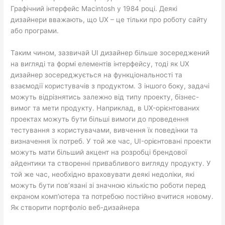
Графічний інтерфейс Macintosh у 1984 році. Деякі
дизайнери вважають, що UX – це тільки про роботу сайту
або програми.
Таким чином, зазвичай UI дизайнер більше зосереджений
на вигляді та формі елементів інтерфейсу, тоді як UX
дизайнер зосереджується на функціональності та
взаємодії користувачів з продуктом. З іншого боку, задачі
можуть відрізнятись залежно від типу проекту, бізнес-
вимог та мети продукту. Наприклад, в UX-орієнтованих
проектах можуть бути більші вимоги до проведення
тестування з користувачами, вивчення їх поведінки та
визначення їх потреб. У той же час, UI-орієнтовані проекти
можуть мати більший акцент на розробці брендової
айдентики та створенні привабливого вигляду продукту. У
той же час, необхідно враховувати деякі недоліки, які
можуть бути пов’язані зі значною кількістю роботи перед
екраном комп’ютера та потребою постійно вчитися новому.
Як створити портфоліо веб-дизайнера