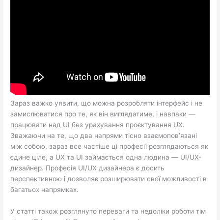
Зараз важко уявити, що можна розробляти інтерфейс і не
замислюватися про те, як він виглядатиме, і навпаки —
працювати над UI без урахування проєктування UX.
Зважаючи на те, що два напрями тісно взаємопов’язані
між собою, зараз все частіше ці професії розглядаються як
єдине ціле, а UX та UI займається одна людина — UI/UX-
дизайнер. Професія UI/UX дизайнера є досить
перспективною і дозволяє розширювати свої можливості в
багатьох напрямках.
У статті також розглянуто переваги та недоліки роботи тім