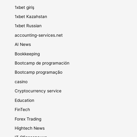
1xbet giriş
1xbet Kazahstan
1xbet Russian
accounting-services.net
AI News
Bookkeeping
Bootcamp de programación
Bootcamp programação
casino
Cryptocurrency service
Education
FinTech
Forex Trading
Hightech News