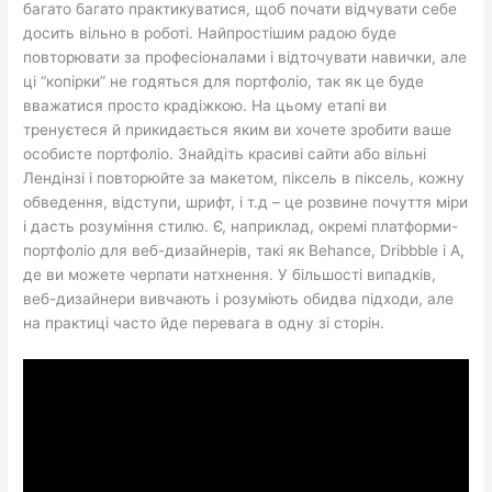
багато багато практикуватися, щоб почати відчувати себе
досить вільно в роботі. Найпростішим радою буде
повторювати за професіоналами і відточувати навички, але
ці “копірки” не годяться для портфоліо, так як це буде
вважатися просто крадіжкою. На цьому етапі ви
тренуєтеся й прикидається яким ви хочете зробити ваше
особисте портфоліо. Знайдіть красиві сайти або вільні
Лендінзі і повторюйте за макетом, піксель в піксель, кожну
обведення, відступи, шрифт, і т.д – це розвине почуття міри
і дасть розуміння стилю. Є, наприклад, окремі платформи-
портфоліо для веб-дизайнерів, такі як Behance, Dribbble і A,
де ви можете черпати натхнення. У більшості випадків,
веб-дизайнери вивчають і розуміють обидва підходи, але
на практиці часто йде перевага в одну зі сторін.