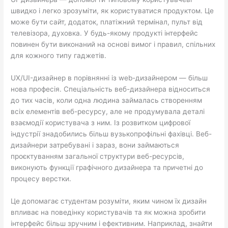
швидко і легко зрозуміти, як користуватися продуктом. Це
може бути сайт, додаток, платіжний термінал, пульт від
телевізора, духовка. У будь-якому продукті інтерфейс
повинен бути виконаний на основі вимог і правил, спільних
для кожного типу гаджетів.
UX/UI-дизайнер в порівнянні із web-дизайнером — більш
нова професія. Спеціальність веб-дизайнера відноситься
до тих часів, коли одна людина займалась створенням
всіх елементів веб-ресурсу, але не продумувала деталі
взаємодії користувача з ним. Із розвитком цифрової
індустрії знадобились більш вузькопрофільні фахівці. Веб-
дизайнери затребувані і зараз, вони займаються
проєктуванням загальної структури веб-ресурсів,
виконують функції графічного дизайнера та причетні до
процесу верстки.
Це допомагає студентам розуміти, яким чином їх дизайн
впливає на поведінку користувачів та як можна зробити
інтерфейс більш зручним і ефективним. Наприклад, знайти