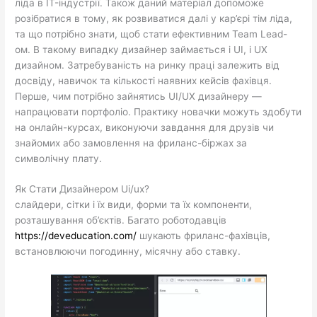
ліда в IT-індустрії. Також даний матеріал допоможе
розібратися в тому, як розвиватися далі у кар’єрі тім ліда,
та що потрібно знати, щоб стати ефективним Team Lead-
ом. В такому випадку дизайнер займається і UI, і UX
дизайном. Затребуваність на ринку праці залежить від
досвіду, навичок та кількості наявних кейсів фахівця.
Перше, чим потрібно зайнятись UI/UX дизайнеру —
напрацювати портфоліо. Практику новачки можуть здобути
на онлайн-курсах, виконуючи завдання для друзів чи
знайомих або замовлення на фриланс-біржах за
символічну плату.
Як Стати Дизайнером Ui/ux?
слайдери, сітки і їх види, форми та їх компоненти,
розташування об’єктів. Багато роботодавців
https://deveducation.com/
шукають фриланс-фахівців,
встановлюючи погодинну, місячну або ставку.