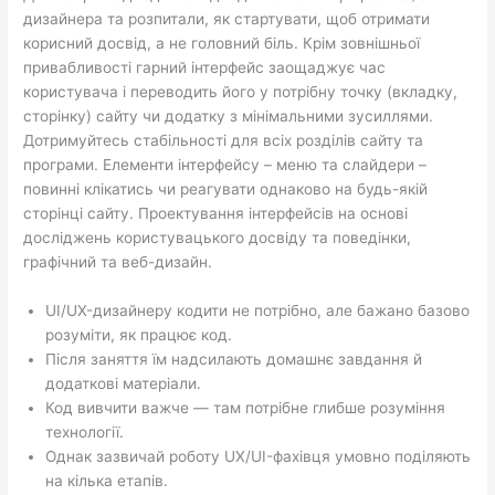
дизайнера та розпитали, як стартувати, щоб отримати
корисний досвід, а не головний біль. Крім зовнішньої
привабливості гарний інтерфейс заощаджує час
користувача і переводить його у потрібну точку (вкладку,
сторінку) сайту чи додатку з мінімальними зусиллями.
Дотримуйтесь стабільності для всіх розділів сайту та
програми. Елементи інтерфейсу – меню та слайдери –
повинні клікатись чи реагувати однаково на будь-якій
сторінці сайту. Проектування інтерфейсів на основі
досліджень користувацького досвіду та поведінки,
графічний та веб-дизайн.
UI/UX-дизайнеру кодити не потрібно, але бажано базово
розуміти, як працює код.
Після заняття їм надсилають домашнє завдання й
додаткові матеріали.
Код вивчити важче — там потрібне глибше розуміння
технології.
Однак зазвичай роботу UX/UI-фахівця умовно поділяють
на кілька етапів.