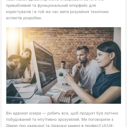
привабливий та функціональний інтерфейс для
користувачів і в той же час мати розуміння технічних
аспектів розробки.
Він адвокат юзера — робить все, щоб продукт був логічно
побудований та інтуїтивно зрозумілий. Ми поговорили з
Дімою про надводні та підводні камені в професії UI/UX-