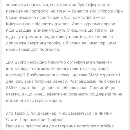
хорошими проектами, їх вже можна буде оформляти в
повноцінне портфоліо, на тому ж Behance або Dribbble. При
бажанні можна освоїти ази UX/UI самостійно — за
інформацією з відкритих джерел. Але з курсами справа
піде швидше, а знання будуть глибшими. До того ж, ви
відразу отримаєте надважливу практику, яка не лише
допоможе закріпити теорію, а й стане вашими першими
наробітками для портфоліо.
Для цього необхідно грамотно організувати елементи
інтерфейсу та витримати єдині стиль та логіку їхньої
взаємодії. Розбираємося в тому, що таке SMM-стратегія і
для чого вона потрібна бізнесу. Розповідаємо, як скласти
SMM-стратегію і що вона в себе включає. Прочитай цю
статтю, якщо хочеш ефективно розвивати соцмережі та не
витрачати час і гроші марно.
Хто Такий Ui/ux Дизайнер, Чим Займається Та Як Ним
Стати, Перспективи Професії
Перш ніж приступити до створення портфоліо потрібно