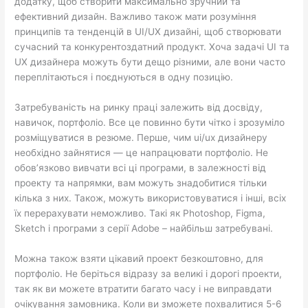
додатку, щоб створити максимально зручний та
ефективний дизайн. Важливо також мати розуміння
принципів та тенденцій в UI/UX дизайні, щоб створювати
сучасний та конкурентоздатний продукт. Хоча задачі UI та
UX дизайнера можуть бути дещо різними, але вони часто
переплітаються і поєднуються в одну позицію.
Затребуваність на ринку праці залежить від досвіду,
навичок, портфоліо. Все це повинно бути чітко і зрозуміло
розміщуватися в резюме. Перше, чим ui/ux дизайнеру
необхідно зайнятися — це напрацювати портфоліо. Не
обов’язково вивчати всі ці програми, в залежності від
проекту та напрямки, вам можуть знадобитися тільки
кілька з них. Також, можуть використовуватися і інші, всіх
їх перерахувати неможливо. Такі як Photoshop, Figma,
Sketch і програми з серії Adobe – найбільш затребувані.
Можна також взяти цікавий проект безкоштовно, для
портфоліо. Не беріться відразу за великі і дорогі проекти,
так як ви можете втратити багато часу і не виправдати
очікування замовника. Коли ви зможете похвалитися 5-6