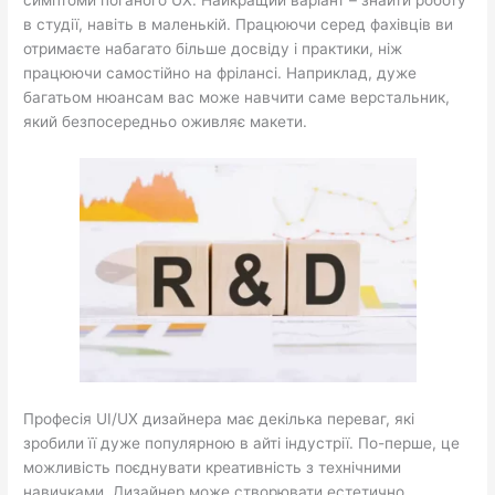
симптоми поганого UX. Найкращий варіант – знайти роботу
в студії, навіть в маленькій. Працюючи серед фахівців ви
отримаєте набагато більше досвіду і практики, ніж
працюючи самостійно на фрілансі. Наприклад, дуже
багатьом нюансам вас може навчити саме верстальник,
який безпосередньо оживляє макети.
Професія UI/UX дизайнера має декілька переваг, які
зробили її дуже популярною в айті індустрії. По-перше, це
можливість поєднувати креативність з технічними
навичками. Дизайнер може створювати естетично