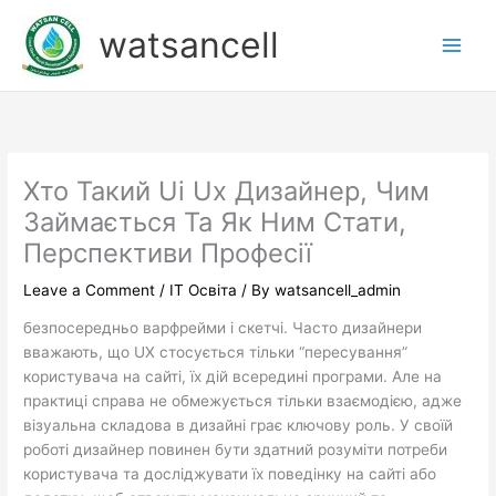
Skip
watsancell
to
content
Хто Такий Ui Ux Дизайнер, Чим
Займається Та Як Ним Стати,
Перспективи Професії
Leave a Comment
/
IT Освіта
/ By
watsancell_admin
безпосередньо варфрейми і скетчі. Часто дизайнери
вважають, що UX стосується тільки “пересування”
користувача на сайті, їх дій всередині програми. Але на
практиці справа не обмежується тільки взаємодією, адже
візуальна складова в дизайні грає ключову роль. У своїй
роботі дизайнер повинен бути здатний розуміти потреби
користувача та досліджувати їх поведінку на сайті або