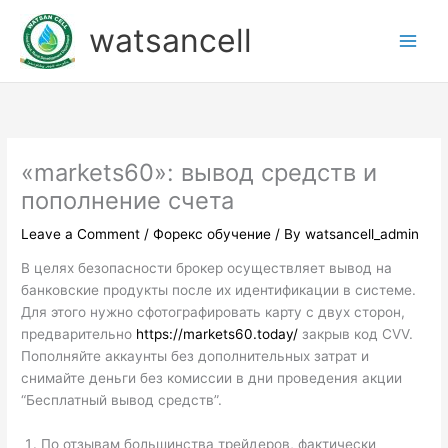
Skip
watsancell
to
content
«markets60»: вывод средств и
пополнение счета
Leave a Comment
/
Форекс обучение
/ By
watsancell_admin
В целях безопасности брокер осуществляет вывод на
банковские продукты после их идентификации в системе.
Для этого нужно сфотографировать карту с двух сторон,
предварительно
https://markets60.today/
закрыв код CVV.
Пополняйте аккаунты без дополнительных затрат и
снимайте деньги без комиссии в дни проведения акции
“Бесплатный вывод средств”.
По отзывам большинства трейдеров, фактически