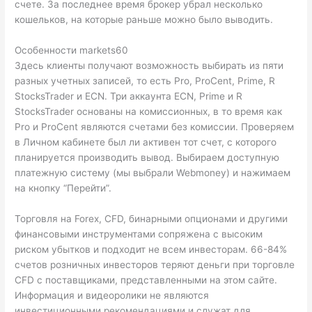
счете. За последнее время брокер убрал несколько
кошельков, на которые раньше можно было выводить.
Особенности markets60
Здесь клиенты получают возможность выбирать из пяти
разных учетных записей, то есть Pro, ProCent, Prime, R
StocksTrader и ECN. Три аккаунта ECN, Prime и R
StocksTrader основаны на комиссионных, в то время как
Pro и ProCent являются счетами без комиссии. Проверяем
в Личном кабинете был ли активен тот счет, с которого
планируется производить вывод. Выбираем доступную
платежную систему (мы выбрали Webmoney) и нажимаем
на кнопку “Перейти”.
Торговля на Forex, CFD, бинарными опционами и другими
финансовыми инструментами сопряжена с высоким
риском убытков и подходит не всем инвесторам. 66-84%
счетов розничных инвесторов теряют деньги при торговле
CFD с поставщиками, представленными на этом сайте.
Информация и видеоролики не являются
инвестиционными рекомендациями и служат для