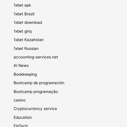
1xbet apk
1xbet Brazil
1xbet download
1xbet giriş
1xbet Kazahstan
1xbet Russian
accounting-services.net
AI News
Bookkeeping
Bootcamp de programación
Bootcamp programação
casino
Cryptocurrency service
Education
FinTech