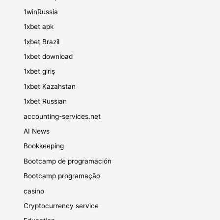
1winRussia
1xbet apk
1xbet Brazil
1xbet download
1xbet giriş
1xbet Kazahstan
1xbet Russian
accounting-services.net
AI News
Bookkeeping
Bootcamp de programación
Bootcamp programação
casino
Cryptocurrency service