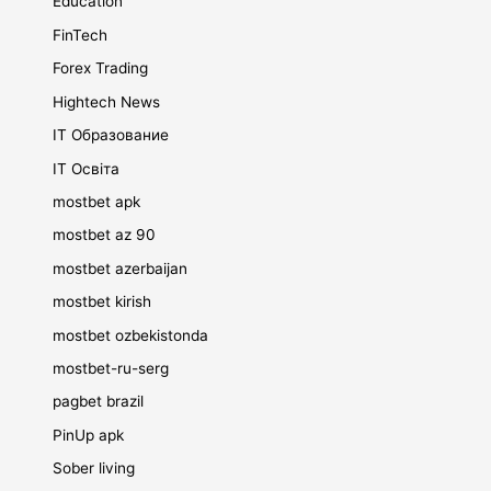
Education
FinTech
Forex Trading
Hightech News
IT Образование
IT Освіта
mostbet apk
mostbet az 90
mostbet azerbaijan
mostbet kirish
mostbet ozbekistonda
mostbet-ru-serg
pagbet brazil
PinUp apk
Sober living