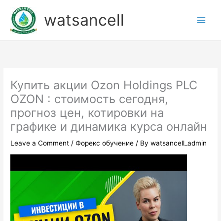
Skip
watsancell
to
content
Купить акции Ozon Holdings PLC
OZON : стоимость сегодня,
прогноз цен, котировки на
графике и динамика курса онлайн
Leave a Comment
/
Форекс обучение
/ By
watsancell_admin